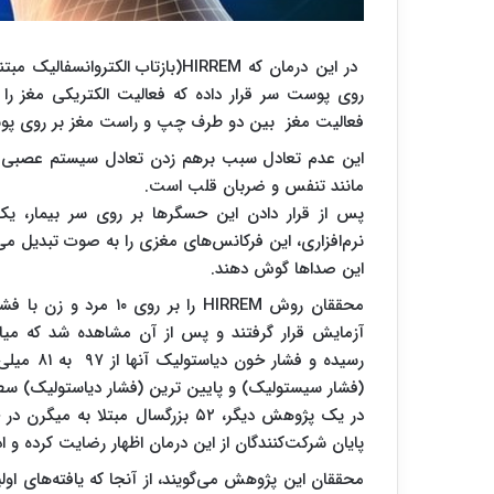
در این درمان که
HIRREM
(بازتاب الکتروانسفالیک مبت
روی پوست سر قرار داده که فعالیت الکتریکی مغز را 
فعالیت مغز بین دو طرف چپ و راست مغز بر روی پوست
این عدم تعادل سبب برهم زدن تعادل سیستم عصبی خو
مانند تنفس و ضربان قلب است.
پس از قرار دادن این حسگرها بر روی سر بیمار، یک 
نرم‌افزاری، این فرکانس‌های مغزی را به صوت تبدیل می
این صداها گوش دهند.
محققان روش
HIRREM
رسیده و ف
(فشار سیستولیک) و پایین ترین (فشار دیاستولیک) س
در یک پژوهش دیگر، ۵۲ بزرگسال مبتلا به میگرن در حدود ۱۶ جلسه و در ۹ روز تحت درمان
پایان شرکت‌کنندگان از این درمان اظهار رضایت کرده و 
محققان این پژوهش می‌گویند، از آنجا که یافته‌های او