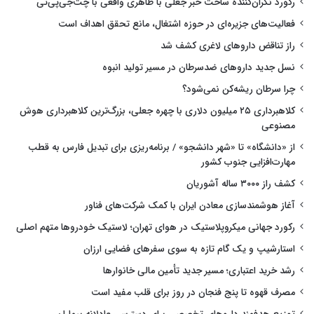
رکورد نگران‌کننده ساخت خبر جعلی با ظاهری واقعی با چت‌جی‌پی‌تی
فعالیت‌های جزیره‌ای در حوزه اشتغال، مانع تحقق اهداف است
راز تناقض داروهای لاغری کشف شد
نسل جدید داروهای ضدسرطان در مسیر تولید انبوه
چرا سرطان ریشه‌کن نمی‌شود؟
کلاهبرداری ۲۵ میلیون دلاری با چهره جعلی، بزرگ‌ترین کلاهبرداری هوش
مصنوعی
از «دانشگاه» تا «شهر دانشجو» / برنامه‌ریزی برای تبدیل فارس به قطب
مهارت‌افزایی جنوب کشور
کشف راز ۳۰۰۰ ساله آشوریان
آغاز هوشمندسازی معادن ایران با کمک شرکت‌های فناور
رکورد جهانی میکروپلاستیک در هوای تهران؛ لاستیک خودروها متهم اصلی
استارشیپ و یک گام تازه به سوی سفرهای فضایی ارزان
رشد خرید اعتباری؛ مسیر جدید تأمین مالی خانوارها
مصرف قهوه تا پنج فنجان در روز برای قلب مفید است