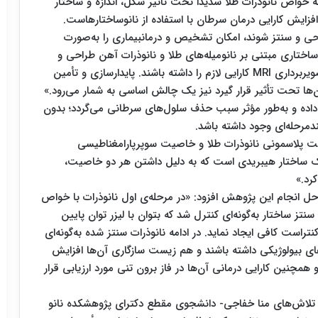
خواص نانوذرات طلا شدیداً تحت تأثیر شکل، اندازه و ساختار
ایش کارایی درمان سرطان با استفاده از نانوساختارهاست.
حی و سنتز شوند، امکان تشخیص و درمانبیماری را به‌صورت
ختاری مبتنی بر نانومیله‌های طلا و نانوذرات آهن طراحی و
سنتز گردیده است تا هم برای درمان فتوترمال و هم تصویربرداری MRI کارایی لازم را داشته باشند. پایدارسازی و تأمین
‌ها تحت تأثیر قرار گیرد نیز یک چالش اساسی به شمار می‌رود.»
ش داده و به‌طور مؤثر سبب حذف سلول‌های سرطانی می‌گردد؛ بدون
چندمرحله‌ای وجود داشته باشد.
یت پلاسمونی نانوذرات طلا و خاصیت سوپرپارامغناطیسی
ک ساختار هیبریدی است که به دلیل داشتن هر دو خاصیت،
رد.»
حل انجام این پژوهش افزود: «در مرحله‌ی اول نانوذرات با خواص
 ساختار به‌گونه‌ای کنترل شد که بتوان با لیزر توان پایین
نوساختار را تحریک نموده و نیز در تصویربرداری MRI کنتراست کافی ایجاد نماید. در ادامه نانوذرات سنتز شده به‌گونه‌ای
ای بیولوژیکی داشته باشند و هم ‌زیست سازگاری آن‌ها افزایش
همچنین کارایی درمانی آن‌ها در فاز برون تنی مورد ارزیابی قرار
 تلاش‌های منا خفاجی- دانشجوی مقطع دکترای پژوهشکده نانو