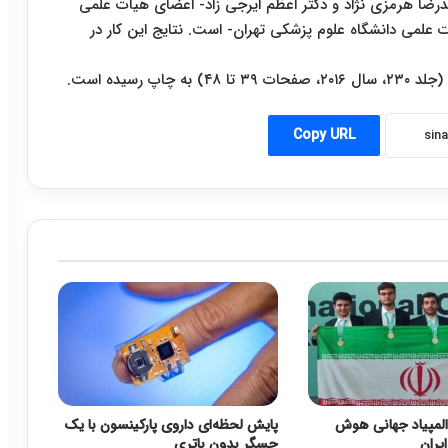
رضا هرمزی نژاد و دکتر اعظم ایرجی زاد- اعضای هیأت علمی
علمی دانشگاه علوم پزشکی تهران- است. نتایج این کار در
Copy URL
دال المپیاد جهانی هوش
پایش لحظه‌ای داروی پارکینسون با یک
یران
حسگر بدون باتری