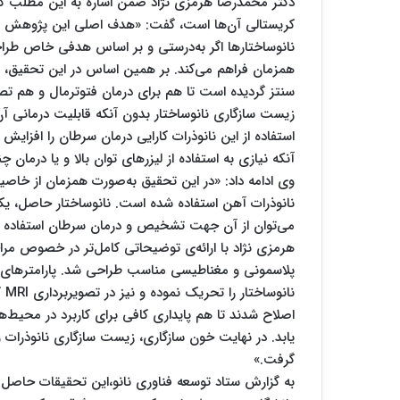
دکتر محمدرضا هرمزی نژاد ضمن اشاره به این مطلب که 
کریستالی آن‌ها است، گفت: «هدف اصلی این پژوهش افز
نانوساختارها اگر به‌درستی و بر اساس هدفی خاص طرا
همزمان فراهم می‌کند. بر همین اساس در این تحقیق، سا
زیست سازگاری نانوساختار بدون آنکه قابلیت درمانی آن
استفاده از این نانوذرات کارایی درمان سرطان را افزای
آنکه نیازی به استفاده از لیزرهای توان بالا و یا درمان 
وی ادامه داد: «در این تحقیق به‌صورت همزمان از خاص
نانوذرات آهن استفاده شده است. نانوساختار حاصل، ی
می‌توان از آن جهت تشخیص و درمان سرطان استفاده ک
هرمزی نژاد با ارائه‌ی توضیحاتی کامل‌تر در خصوص مرا
پلاسمونی و مغناطیسی مناسب طراحی شد. پارامترهای سنتز
نا
اصلاح شدند تا هم پایداری کافی برای کاربرد در محیط‌ه
یابد. در نهایت خون سازگاری، زیست سازگاری نانوذرات و 
گرفت.»
به گزارش ستاد توسعه فناوری نانو،این تحقیقات حاصل