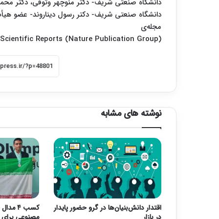
دانشگاه صنعتی شریف- دکتر منوچهر وثوقی، دکتر محمد
دانشگاه صنعتی شریف- دکتر رسول دیناروند- عضو هیأت 
مجله‌ی
Scientific Reports (Nature Publication Group) (جلد ۲۳۰، سال ۲۰۱۶، صفحات ۳۹ تا ۴۸) به چاپ رسیده است.
نوشته های مشابه
اقتدار دانش‌بنیان‌ها در گرو حضور پایدار
کسب ۴ م
در بازار
مصنوعی برای ا