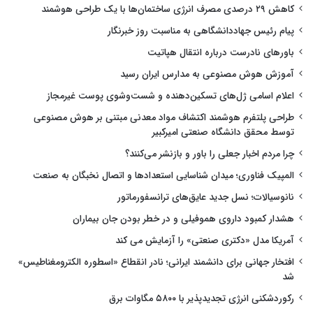
کاهش ۲۹ درصدی مصرف انرژی ساختمان‌ها با یک طراحی هوشمند
پیام رئیس جهاددانشگاهی به مناسبت روز خبرنگار
باورهای نادرست درباره انتقال هپاتیت
آموزش هوش مصنوعی به مدارس ایران رسید
اعلام اسامی ژل‌های تسکین‌دهنده و شست‌وشوی پوست غیرمجاز
طراحی پلتفرم هوشمند اکتشاف مواد معدنی مبتنی بر هوش مصنوعی
توسط محقق دانشگاه صنعتی امیرکبیر
چرا مردم اخبار جعلی را باور و بازنشر می‌کنند؟
المپیک فناوری؛ میدان شناسایی استعدادها و اتصال نخبگان به صنعت
نانوسیالات؛ نسل جدید عایق‌های ترانسفورماتور
هشدار کمبود داروی هموفیلی و در خطر بودن جان بیماران
آمریکا مدل «دکتری صنعتی» را آزمایش می کند
افتخار جهانی برای دانشمند ایرانی؛ نادر انقطاع «اسطوره الکترومغناطیس»
شد
رکوردشکنی انرژی تجدیدپذیر با ۵۸۰۰ مگاوات برق