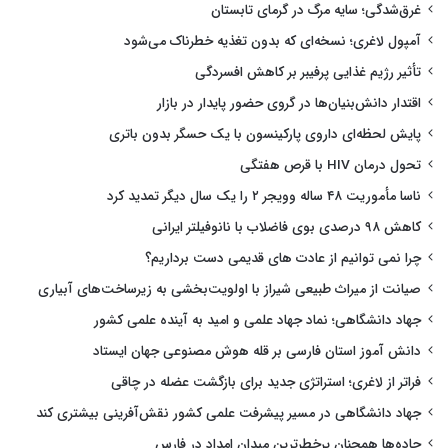
غرق‌شدگی؛ سایه مرگ در گرمای تابستان
آمپول لاغری؛ نسخه‌ای که بدون تغذیه خطرناک می‌شود
تأثیر رژیم غذایی پرفیبر بر کاهش افسردگی
اقتدار دانش‌بنیان‌ها در گروی حضور پایدار در بازار
پایش لحظه‌ای داروی پارکینسون با یک حسگر بدون باتری
تحول درمان HIV با قرص هفتگی
ناسا مأموریت ۴۸ ساله وویجر ۲ را یک سال دیگر تمدید کرد
کاهش ۹۸ درصدی بوی فاضلاب با نانوفیلتر ایرانی
چرا نمی توانیم از عادت های قدیمی دست برداریم؟
صیانت از میراث طبیعی شیراز با اولویت‌بخشی به زیرساخت‌های آبیاری
جهاد دانشگاهی؛ نماد جهاد علمی و امید به آینده علمی کشور
دانش آموز استان فارسی بر قله هوش مصنوعی جهان ایستاد
فراتر از لاغری؛ استراتژی جدید برای بازگشت عضله در چاقی
جهاد دانشگاهی در مسیر پیشرفت علمی کشور نقش‌آفرینی بیشتری کند
جاده‌ها همچنان پرخطرترین میدان امداد در فارس