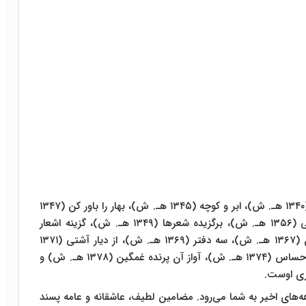
گناه دریا (۱۳۳۵ هـ. ش)، نایافته (۱۳۳۷ هـ. ش)، ابر (۱۳۴۰ هـ. ش)، ابر و کوچه (۱۳۴۵ هـ. ش)، بهار را باور کن (۱۳۴۷
هـ. ش)، پرواز با خورشید (۱۳۴۷ هـ. ش)، از خاموشی (۱۳۵۶ هـ. ش)، برگزیده شعرها (۱۳۴۹ هـ. ش)، گزینه اشعار
(۱۳۶۴ هـ. ش)، مروارید مهر (۱۳۶۵ هـ. ش)، آه باران (۱۳۶۷ هـ. ش)، سه دفتر (۱۳۶۹ هـ. ش)، از دیار آشتی (۱۳۷۱
هـ. ش)، با پنج سخن‌سرا (۱۳۷۲ هـ. ش)، لحظه‌ها و احساس (۱۳۷۴ هـ. ش)، آواز آن پرنده غمگین (۱۳۷۸ هـ. ش) و
های اخیر به شما می‌رود. مضامین لطیف، عاشقانه و عامه پسند