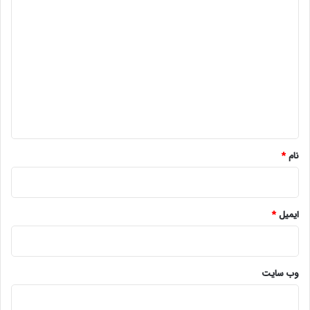
د
ی
د
گ
ا
ه
*
نام
*
ایمیل
*
وب‌ سایت