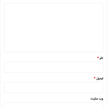
د
ی
د
گ
ا
ه
*
نام
*
ایمیل
*
وب‌ سایت