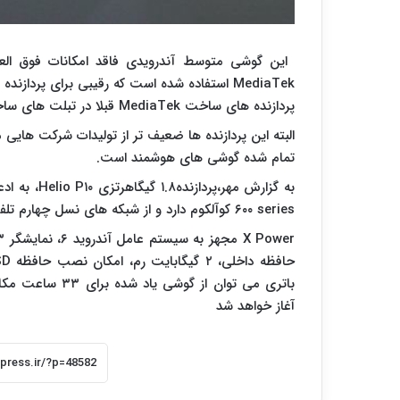
MediaTek استفاده شده است که رقیبی برای پردازنده های موبایلی اینتل و ARM محسوب می شود.
پردازنده های ساخت MediaTek قبلا در تبلت های ساخت آمازون هم مورد استفاده قرار گرفته بود.
تمام شده گوشی های هوشمند است.
۶۰۰ series کوآلکوم دارد و از شبکه های نسل چهارم تلفن همراه هم پشتیبانی می کند.
باتری می توان از
آغاز خواهد شد