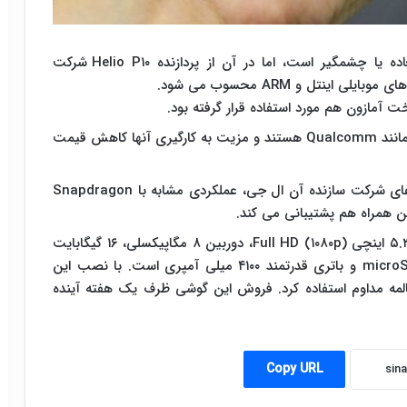
این گوشی متوسط آندرویدی فاقد امکانات فوق العاده یا چشمگیر است، اما در آن از پردازنده Helio P۱۰ شرکت
البته این پردازنده ها ضعیف تر از تولیدات شرکت هایی مانند Qualcomm هستند و مزیت به کارگیری آنها کاهش قیمت
به گزارش مهر،پردازنده۱.۸ گیگاهرتزی Helio P۱۰، به ادعای شرکت سازنده آن ال جی،‌ عملکردی مشابه با Snapdragon
X Power مجهز به سیستم عامل آندروید ۶، نمایشگر ۵.۳ اینچی Full HD (۱۰۸۰p)، دوربین ۸ مگاپیکسلی، ۱۶ گیگابایت
حافظه داخلی، ۲ گیگابایت رم، امکان نصب حافظه microSD و باتری قدرتمند ۴۱۰۰ میلی آمپری است. با نصب این
 گوشی یاد شده برای ۳۳ ساعت مکالمه مداوم استفاده کرد. فروش این گوشی ظرف یک هفته آینده
Copy URL