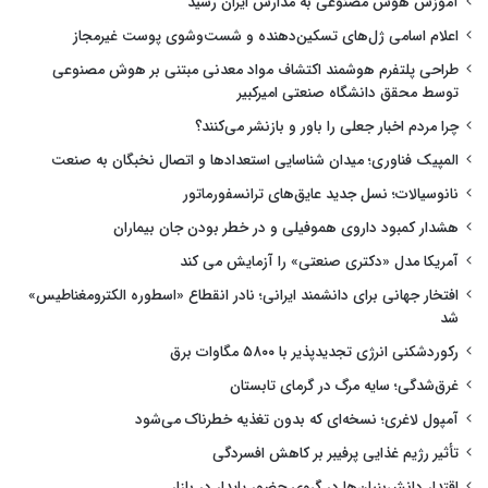
آموزش هوش مصنوعی به مدارس ایران رسید
اعلام اسامی ژل‌های تسکین‌دهنده و شست‌وشوی پوست غیرمجاز
طراحی پلتفرم هوشمند اکتشاف مواد معدنی مبتنی بر هوش مصنوعی
توسط محقق دانشگاه صنعتی امیرکبیر
چرا مردم اخبار جعلی را باور و بازنشر می‌کنند؟
المپیک فناوری؛ میدان شناسایی استعدادها و اتصال نخبگان به صنعت
نانوسیالات؛ نسل جدید عایق‌های ترانسفورماتور
هشدار کمبود داروی هموفیلی و در خطر بودن جان بیماران
آمریکا مدل «دکتری صنعتی» را آزمایش می کند
افتخار جهانی برای دانشمند ایرانی؛ نادر انقطاع «اسطوره الکترومغناطیس»
شد
رکوردشکنی انرژی تجدیدپذیر با ۵۸۰۰ مگاوات برق
غرق‌شدگی؛ سایه مرگ در گرمای تابستان
آمپول لاغری؛ نسخه‌ای که بدون تغذیه خطرناک می‌شود
تأثیر رژیم غذایی پرفیبر بر کاهش افسردگی
اقتدار دانش‌بنیان‌ها در گروی حضور پایدار در بازار