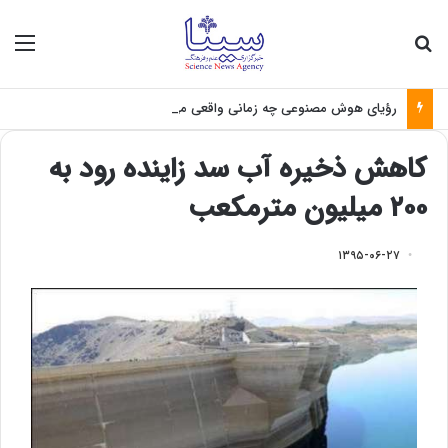
جستجو برای
منو
رؤیای هوش مصنوعی چه زمانی واقعی می‌شود؟
کاهش ذخیره آب سد زاینده رود به
۲۰۰ میلیون مترمکعب
۱۳۹۵-۰۶-۲۷