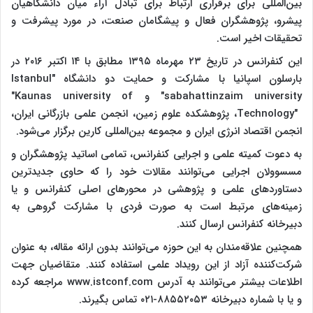
بین‌المللی برای برقراری ارتباط برای تبادل آراء میان دانشگاهیان
پیشرو، پژوهشگران فعال و پیشگامان صنعت، در مورد پیشرفت و
تحقیقات اخیر است.
این کنفرانس در تاریخ ۲۳ مهرماه ۱۳۹۵ مطابق با ۱۴ اکتبر ۲۰۱۶ در
بارسلون اسپانیا با مشارکت و حمایت دو دانشگاه "
Istanbul
sabahattinzaim university
" و
"Kaunas university of
Technology"
، پژوهشکده علوم زمین، انجمن علمی بازرگانی ایران،
انجمن اقتصاد انرژی ایران و مجموعه بین‌المللی کارین برگزار می‌شود.
به دعوت کمیته علمی و اجرایی کنفرانس، تمامی اساتید پژوهشگران و
مسسوولان اجرایی می‌توانند مقالات خود را که حاوی جدیدترین
دستاوردهای علمی و پژوهشی در محورهای اصلی کنفرانس و یا
زمینه‌های مرتبط است به صورت فردی با مشارکت گروهی به
دبیرخانه کنفرانس ارسال کنند.
همچنین علاقه‌مندان به این حوزه می‌توانند بدون ارائه مقاله، به عنوان
شرکت‌کننده آزاد از این رویداد علمی استفاده کنند. متقاضیان جهت
اطلاعات بیشتر می‌توانند به آدرس
www.istconf.com
مراجعه کرده
و یا با شماره دبیرخانه ۸۸۵۵۲۰۵۳-۰۲۱ تماس بگیرند.