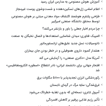
آموزش هوش مصنوعی به مدارس ایران رسید
اعلام اسامی ژل‌های تسکین‌دهنده و شست‌وشوی پوست غیرمجاز
طراحی پلتفرم هوشمند اکتشاف مواد معدنی مبتنی بر هوش مصنوعی
توسط محقق دانشگاه صنعتی امیرکبیر
چرا مردم اخبار جعلی را باور و بازنشر می‌کنند؟
المپیک فناوری؛ میدان شناسایی استعدادها و اتصال نخبگان به صنعت
نانوسیالات؛ نسل جدید عایق‌های ترانسفورماتور
هشدار کمبود داروی هموفیلی و در خطر بودن جان بیماران
آمریکا مدل «دکتری صنعتی» را آزمایش می کند
افتخار جهانی برای دانشمند ایرانی؛ نادر انقطاع «اسطوره الکترومغناطیس»
شد
رکوردشکنی انرژی تجدیدپذیر با ۵۸۰۰ مگاوات برق
غرق‌شدگی؛ سایه مرگ در گرمای تابستان
آمپول لاغری؛ نسخه‌ای که بدون تغذیه خطرناک می‌شود
تأثیر رژیم غذایی پرفیبر بر کاهش افسردگی