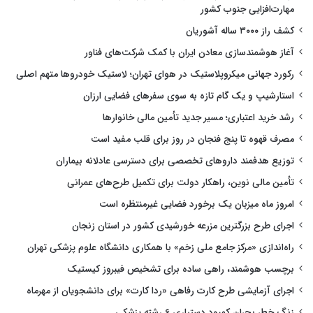
مهارت‌افزایی جنوب کشور
کشف راز ۳۰۰۰ ساله آشوریان
آغاز هوشمندسازی معادن ایران با کمک شرکت‌های فناور
رکورد جهانی میکروپلاستیک در هوای تهران؛ لاستیک خودروها متهم اصلی
استارشیپ و یک گام تازه به سوی سفرهای فضایی ارزان
رشد خرید اعتباری؛ مسیر جدید تأمین مالی خانوارها
مصرف قهوه تا پنج فنجان در روز برای قلب مفید است
توزیع هدفمند داروهای تخصصی برای دسترسی عادلانه بیماران
تأمین مالی نوین، راهکار دولت برای تکمیل طرح‌های عمرانی
امروز ماه میزبان یک برخورد فضایی غیرمنتظره است
اجرای طرح بزرگترین مزرعه خورشیدی کشور در استان زنجان
راه‌اندازی «مرکز جامع ملی زخم» با همکاری دانشگاه علوم پزشکی تهران
برچسب هوشمند، راهی ساده برای تشخیص فیبروز کیستیک
اجرای آزمایشی طرح کارت رفاهی «ردا کارت» برای دانشجویان از مهرماه
زنگ خطر بحران کمبود دستیاری ۶ رشته پزشکی