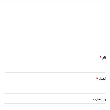
د
ی
د
گ
ا
ه
*
نام
*
ایمیل
*
وب‌ سایت