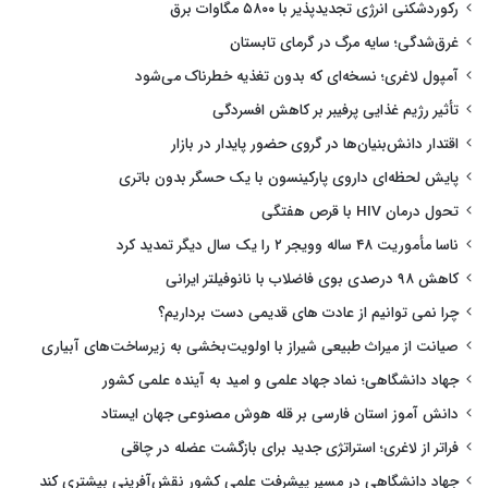
رکوردشکنی انرژی تجدیدپذیر با ۵۸۰۰ مگاوات برق
غرق‌شدگی؛ سایه مرگ در گرمای تابستان
آمپول لاغری؛ نسخه‌ای که بدون تغذیه خطرناک می‌شود
تأثیر رژیم غذایی پرفیبر بر کاهش افسردگی
اقتدار دانش‌بنیان‌ها در گروی حضور پایدار در بازار
پایش لحظه‌ای داروی پارکینسون با یک حسگر بدون باتری
تحول درمان HIV با قرص هفتگی
ناسا مأموریت ۴۸ ساله وویجر ۲ را یک سال دیگر تمدید کرد
کاهش ۹۸ درصدی بوی فاضلاب با نانوفیلتر ایرانی
چرا نمی توانیم از عادت های قدیمی دست برداریم؟
صیانت از میراث طبیعی شیراز با اولویت‌بخشی به زیرساخت‌های آبیاری
جهاد دانشگاهی؛ نماد جهاد علمی و امید به آینده علمی کشور
دانش آموز استان فارسی بر قله هوش مصنوعی جهان ایستاد
فراتر از لاغری؛ استراتژی جدید برای بازگشت عضله در چاقی
جهاد دانشگاهی در مسیر پیشرفت علمی کشور نقش‌آفرینی بیشتری کند