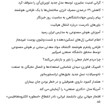
گرانی امنیت سایبری، توسعه مدل جدید اوپن‌ای‌آی را متوقف کرد
کاهش ۲۹ درصدی مصرف انرژی ساختمان‌ها با یک طراحی هوشمند
پیام رئیس جهاددانشگاهی به مناسبت روز خبرنگار
باورهای نادرست درباره انتقال هپاتیت
آموزش هوش مصنوعی به مدارس ایران رسید
اعلام اسامی ژل‌های تسکین‌دهنده و شست‌وشوی پوست غیرمجاز
طراحی پلتفرم هوشمند اکتشاف مواد معدنی مبتنی بر هوش مصنوعی
توسط محقق دانشگاه صنعتی امیرکبیر
چرا مردم اخبار جعلی را باور و بازنشر می‌کنند؟
المپیک فناوری؛ میدان شناسایی استعدادها و اتصال نخبگان به صنعت
نانوسیالات؛ نسل جدید عایق‌های ترانسفورماتور
هشدار کمبود داروی هموفیلی و در خطر بودن جان بیماران
آمریکا مدل «دکتری صنعتی» را آزمایش می کند
افتخار جهانی برای دانشمند ایرانی؛ نادر انقطاع «اسطوره الکترومغناطیس»
شد