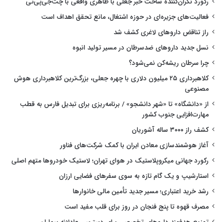
رکورد نگران‌کننده ساخت خبر جعلی با ظاهری واقعی با چت‌جی‌پی‌تی
فعالیت‌های جزیره‌ای در حوزه اشتغال، مانع تحقق اهداف است
راز تناقض داروهای لاغری کشف شد
نسل جدید داروهای ضدسرطان در مسیر تولید انبوه
چرا سرطان ریشه‌کن نمی‌شود؟
کلاهبرداری ۲۵ میلیون دلاری با چهره جعلی، بزرگ‌ترین کلاهبرداری هوش
مصنوعی
از «دانشگاه» تا «شهر دانشجو» / برنامه‌ریزی برای تبدیل فارس به قطب
مهارت‌افزایی جنوب کشور
کشف راز ۳۰۰۰ ساله آشوریان
آغاز هوشمندسازی معادن ایران با کمک شرکت‌های فناور
رکورد جهانی میکروپلاستیک در هوای تهران؛ لاستیک خودروها متهم اصلی
استارشیپ و یک گام تازه به سوی سفرهای فضایی ارزان
رشد خرید اعتباری؛ مسیر جدید تأمین مالی خانوارها
مصرف قهوه تا پنج فنجان در روز برای قلب مفید است