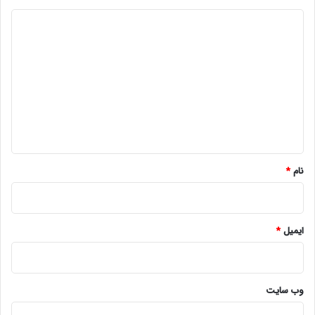
د
ی
د
گ
ا
ه
*
نام
*
ایمیل
*
وب‌ سایت