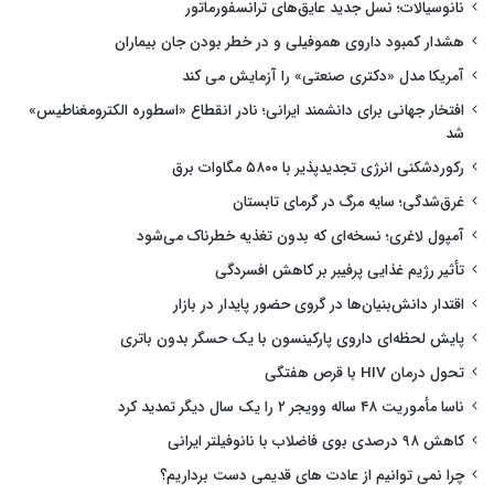
نانوسیالات؛ نسل جدید عایق‌های ترانسفورماتور
هشدار کمبود داروی هموفیلی و در خطر بودن جان بیماران
آمریکا مدل «دکتری صنعتی» را آزمایش می کند
افتخار جهانی برای دانشمند ایرانی؛ نادر انقطاع «اسطوره الکترومغناطیس»
شد
رکوردشکنی انرژی تجدیدپذیر با ۵۸۰۰ مگاوات برق
غرق‌شدگی؛ سایه مرگ در گرمای تابستان
آمپول لاغری؛ نسخه‌ای که بدون تغذیه خطرناک می‌شود
تأثیر رژیم غذایی پرفیبر بر کاهش افسردگی
اقتدار دانش‌بنیان‌ها در گروی حضور پایدار در بازار
پایش لحظه‌ای داروی پارکینسون با یک حسگر بدون باتری
تحول درمان HIV با قرص هفتگی
ناسا مأموریت ۴۸ ساله وویجر ۲ را یک سال دیگر تمدید کرد
کاهش ۹۸ درصدی بوی فاضلاب با نانوفیلتر ایرانی
چرا نمی توانیم از عادت های قدیمی دست برداریم؟