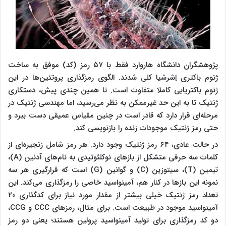
پژوهشگران دانشگاه هاروارد فقط با ۵۷ رمز (کد) موفق به ساخت
ژنوم باکتری اِشرشیا کلی شدند. الگوی رمزگذاری پروتئین‌ها در این
ژنوم باکتریایی کاملا متفاوت است. تا همین چندی پیش، دستکاری
ژنتیک تا به این حد غیرممکن به نظر می‌رسید، اما مهندسی ژنتیک در
مرحله‌ای قرار دارد که قادر است در چنین مقیاس عمیقی دست ببرد و
حتی رمز ژنتیک موجودات زنده را بازنویسی کند.
در حالت عادی، ۶۴ رمز ژنتیک وجود دارد. هر رمز شامل زنجیره‌ای از
کلمات سه حرفی متشکل از بازهای نوکلئوتیدی به نام‌های آدنین (A)،
تیمین (T)، سیتوزین (C) و گوانین (G) است که قرارگیری هر سه
نمونه این بازها در کنار هم، آمینواسید خاصی را رمزگذاری می‌کند. این
تعداد رمز ژنتیک خیلی بیشتر از مقدار مورد نیاز برای کدگذاری ۲۰
آمینواسید موجود در طبیعت است. برای مثال، رمزهای CCC و CCG،
دو کد رمزگذاری برای تولید آمینواسید پرولین هستند؛ یعنی دو رمز