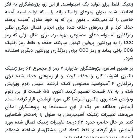
ژنتیک فقط برای تولید یک آمینواسید. از این رو، پژوهشگران به فکر
افتادند،‌ شاید بتوان رمزهای ژنتیک زائد را ـ که تولید اسید آمینه
خاصی را کد نمی‌کنند ـ بدون این که به خود سلول آسیب برسد،
حذف کرد و از رمزهای حذف شده برای انجام اعمال دیگری نظیر
رمزگذاری آمینواسیدهای مصنوعی بهره برد. برای مثال، ژنی که رمز
CCC را به پروتئین پرولین تبدیل می‌کند،‌ حذف و فقط رمز ژنتیک
CCG باقی بماند و رمز CCC برای رمزگذاری پروتئین دیگری استفاده
شود.
بر همین اساس، پژوهشگران هاروارد ۷ رمز از مجموع ۶۴ رمز ژنتیک
باکتری اِشرشیا کلی را حذف کردند و از رمزهای حدف شده برای
رمزگذاری ۴ آمینواسید مصنوعی کمک گرفتند. سپس ژنوم ویرایش
شده را به ۸۷ قسمت تقسیم کردند. ‌اکنون، ۵۵ قسمت از این ژنوم
ویرایش شده روی باکتری اِشرشیا کلی مورد آزمایش قرار گرفته است.
آزمایش جداگانه هر یک از این قسمت‌ها به پژوهشگران امکان
می‌دهد، تغییرات ژنتیک آسیب‌رسان به سلول را راحت‌تر شناسایی
کنند. در حال حاضر، حدود ۶۳ درصد تغییرات ژنتیک اعمال شده مورد
آزمایش قرار گرفته و فقط تعداد کمی مشکل‌ساز شناخته شده‌اند.
آزمایش بقیه قسمت‌ها نیز ادامه دارد.