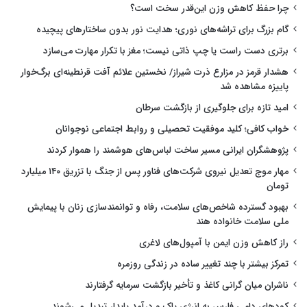
چرا حفظ کاهش وزن این‌قدر سخت است؟
گام بزرگ برای تراشه‌های نوری؛ هدایت نور بدون ساختارهای پیچیده
برتری دست راست یا چپ ذاتی نیست؛ مغز با تکرار مهارت می‌سازد
هشدار قرمز در مزارع ذرت شیراز/ نخستین علائم آفت قرنطینه‌ای برگ‌خوار
پاییزه مشاهده شد
امید تازه برای جلوگیری از بازگشت سرطان
خواب کافی؛ کلید موفقیت تحصیلی و روابط اجتماعی نوجوانان
پژوهشگران ایرانی مسیر ساخت لباس‌های هوشمند را هموار کردند
مهار موج تعدیل نیروی شرکت‌های فناور پس از جنگ با تزریق ۱۴۰ میلیارد
تومان
بهبود گسترده شاخص‌های سلامت، رفاه و توانمندسازی زنان با پیمایش
ملی سلامت خانواده هند
راز کاهش وزن ایمن با آمپول‌های لاغری
تمرکز بیشتر با چند تغییر ساده در زندگی روزمره
ناشران میان گرانی کاغذ و تأخیر بازگشت سرمایه گرفتارند
کودهای دامی فارس به انرژی پاک و درآمد پایدار تبدیل می‌شوند