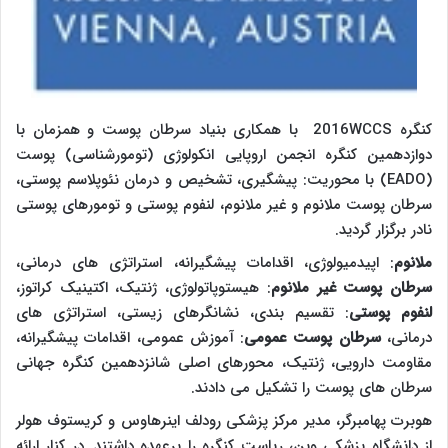
کنگره
WCCS
2016
با همکاری بنیاد سرطان پوست و همزمان با
دوازدهمین کنگره انجمن اروپایی انکولوژی (تومورشناسی) پوست
(EADO)
با محوریت: پیشگیری، تشخیص و درمان نئوپلاسم پوستی،
سرطان پوست ملانوم و غیر ملانوم، لنفوم پوستی و تومورهای پوستی
نادر برگزار گردید.
ملانوم
: اپیدمیولوژی، اقدامات پیشگیرانه، استراتژی های درمانی،
سرطان پوست غیر ملانوم
: هیستوپاتولوژی، ژنتیک، اکتینیک کراتوز،
لنفوم پوستی
: تقسیم بندی، نشانگرهای زیستی، استراتژی های
درمانی،
سرطان پوست عمومی
: آموزش عمومی، اقدامات پیشگیرانه،
مقاومت دارویی، ژنتیک، محورهای اصلی شانزدهمین کنگره جهانی
سرطان های پوست را تشکیل می دادند.
هوبرت پهامبرگر، مدیر مرکز پزشکی رودلف اینرهاوس و کریستوف هولر
از دانشگاه پزشکی وین، ریاست کنگره را برعهده داشتند. در کنار ارائه