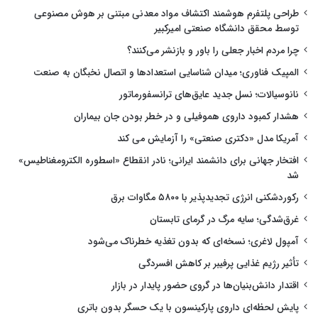
طراحی پلتفرم هوشمند اکتشاف مواد معدنی مبتنی بر هوش مصنوعی
توسط محقق دانشگاه صنعتی امیرکبیر
چرا مردم اخبار جعلی را باور و بازنشر می‌کنند؟
المپیک فناوری؛ میدان شناسایی استعدادها و اتصال نخبگان به صنعت
نانوسیالات؛ نسل جدید عایق‌های ترانسفورماتور
هشدار کمبود داروی هموفیلی و در خطر بودن جان بیماران
آمریکا مدل «دکتری صنعتی» را آزمایش می کند
افتخار جهانی برای دانشمند ایرانی؛ نادر انقطاع «اسطوره الکترومغناطیس»
شد
رکوردشکنی انرژی تجدیدپذیر با ۵۸۰۰ مگاوات برق
غرق‌شدگی؛ سایه مرگ در گرمای تابستان
آمپول لاغری؛ نسخه‌ای که بدون تغذیه خطرناک می‌شود
تأثیر رژیم غذایی پرفیبر بر کاهش افسردگی
اقتدار دانش‌بنیان‌ها در گروی حضور پایدار در بازار
پایش لحظه‌ای داروی پارکینسون با یک حسگر بدون باتری