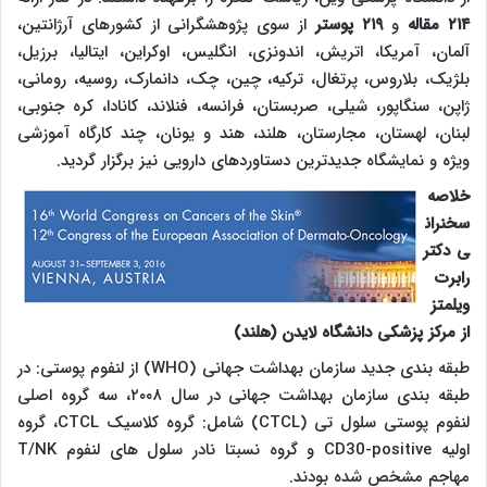
۲۱۴ مقاله
و
۲۱۹ پوستر
از سوی پژوهشگرانی از کشورهای آرژانتین،
آلمان، آمریکا، اتریش، اندونزی، انگلیس، اوکراین، ایتالیا، برزیل،
بلژیک، بلاروس، پرتغال، ترکیه، چین، چک، دانمارک، روسیه، رومانی،
ژاپن، سنگاپور، شیلی، صربستان، فرانسه، فنلاند، کانادا، کره جنوبی،
لبنان، لهستان، مجارستان، هلند، هند و یونان، چند کارگاه آموزشی
ویژه و نمایشگاه جدیدترین دستاوردهای دارویی نیز برگزار گردید.
خلاصه
سخنران
ی دکتر
رابرت
ویلمتز
از مرکز پزشکی دانشگاه لایدن (هلند)
طبقه بندی جدید سازمان بهداشت جهانی
(WHO)
از لنفوم پوستی: در
طبقه بندی سازمان بهداشت جهانی در سال ۲۰۰۸، سه گروه اصلی
لنفوم پوستی سلول تی
(CTCL)
شامل: گروه کلاسیک
CTCL
، گروه
اولیه
CD30-positive
و گروه نسبتا نادر سلول های لنفوم
T/NK
مهاجم مشخص شده بودند.