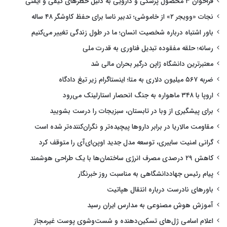
فراخوان ۳ محصول پزشکی و دارویی به دلیل خطرهای کیفی و ایمنی
نجات «وویجر ۲» از خاموشی؛ تدبیر ناسا برای حفظ کاوشگر ۴۸ ساله
باور اشتباه درباره شخصیت انسان؛ ما در طول زندگی تغییر می‌کنیم
رسانه؛ حلقه مفقوده تبدیل فناوری به قدرت ملی
معتبرترین دانشگاه ژاپن درگیر بحران مالی شد
ضربه ۵۶۷ میلیون دلاری به متا؛ اینستاگرام زیر تیغ دادگاه
اروپا با ۳۴۸ ماهواره به جنگ انحصار استارلینک می‌رود
برای پیشگیری از وبا در تابستان، سبزیجات را درست بشویید
مقاومت مالاریا در برابر داروها پیچیده‌تر و نگران‌کننده‌تر شده است
گرانی امنیت سایبری، توسعه مدل جدید اوپن‌ای‌آی را متوقف کرد
کاهش ۲۹ درصدی مصرف انرژی ساختمان‌ها با یک طراحی هوشمند
پیام رئیس جهاددانشگاهی به مناسبت روز خبرنگار
باورهای نادرست درباره انتقال هپاتیت
آموزش هوش مصنوعی به مدارس ایران رسید
اعلام اسامی ژل‌های تسکین‌دهنده و شست‌وشوی پوست غیرمجاز