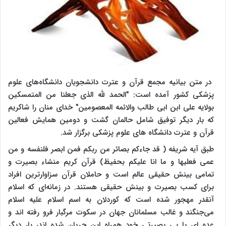
در متن بیانیه مجمع قرآن و عترت دانشجویان دانشگاه‌های علوم
پزشکی کشور آمده است: "الحمد لله الذی جعلنا من المتمسکین
بولایه علی ابن ابی طالب والائمه المعصومین" خدای منان را شاکریم
که بار دیگر توفیق شامل حالمان گشت و دومین همایش فعالین
قرآن و عترت دانشگاه های علوم پزشکی برگزار شد
.
طبق آیه شریفه ( قد جاءکم بصائر من ربکم فمن ابصر فلنفسه و من
عمی فعلیها و ما انا علیکم بحفیظ) قرآن کریم منشاء بصیرت و
تمامی بینش حقیقی عالم است و حاملان قرآن سزاوارترین افراد
برای کسب بصیرت و بینش حقیقی هستند. در زمانه‌ای که اسلام
آنقدر مهجور شده است که کوردلان به اسم اسلام علیه اسلام
می‌جنگند و غالب مسلمانان جهان در سکوت مرگبار فرو رفته اند و
عده ای با بی بصیرتی خود همراه این جریان شده اند، بار دیگر