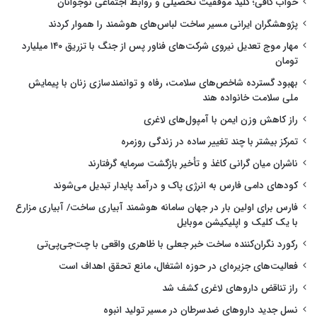
خواب کافی؛ کلید موفقیت تحصیلی و روابط اجتماعی نوجوانان
پژوهشگران ایرانی مسیر ساخت لباس‌های هوشمند را هموار کردند
مهار موج تعدیل نیروی شرکت‌های فناور پس از جنگ با تزریق ۱۴۰ میلیارد
تومان
بهبود گسترده شاخص‌های سلامت، رفاه و توانمندسازی زنان با پیمایش
ملی سلامت خانواده هند
راز کاهش وزن ایمن با آمپول‌های لاغری
تمرکز بیشتر با چند تغییر ساده در زندگی روزمره
ناشران میان گرانی کاغذ و تأخیر بازگشت سرمایه گرفتارند
کودهای دامی فارس به انرژی پاک و درآمد پایدار تبدیل می‌شوند
فارس برای اولین بار در جهان سامانه هوشمند آبیاری ساخت/ آبیاری مزارع
با یک کلیک و اپلیکیشن موبایل
رکورد نگران‌کننده ساخت خبر جعلی با ظاهری واقعی با چت‌جی‌پی‌تی
فعالیت‌های جزیره‌ای در حوزه اشتغال، مانع تحقق اهداف است
راز تناقض داروهای لاغری کشف شد
نسل جدید داروهای ضدسرطان در مسیر تولید انبوه