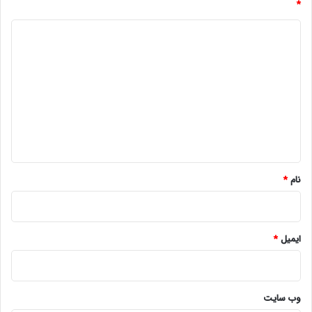
*
د
ی
د
گ
ا
ه
*
نام
*
ایمیل
*
وب‌ سایت