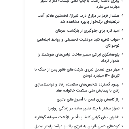
برتری دست راست یا چپ ذاتی نیست؛ مغز با تکرار
مهارت می‌سازد
هشدار قرمز در مزارع ذرت شیراز/ نخستین علائم آفت
قرنطینه‌ای برگ‌خوار پاییزه مشاهده شد
امید تازه برای جلوگیری از بازگشت سرطان
خواب کافی؛ کلید موفقیت تحصیلی و روابط اجتماعی
نوجوانان
پژوهشگران ایرانی مسیر ساخت لباس‌های هوشمند را
هموار کردند
مهار موج تعدیل نیروی شرکت‌های فناور پس از جنگ با
تزریق ۱۴۰ میلیارد تومان
بهبود گسترده شاخص‌های سلامت، رفاه و توانمندسازی
زنان با پیمایش ملی سلامت خانواده هند
راز کاهش وزن ایمن با آمپول‌های لاغری
تمرکز بیشتر با چند تغییر ساده در زندگی روزمره
ناشران میان گرانی کاغذ و تأخیر بازگشت سرمایه گرفتارند
کودهای دامی فارس به انرژی پاک و درآمد پایدار تبدیل