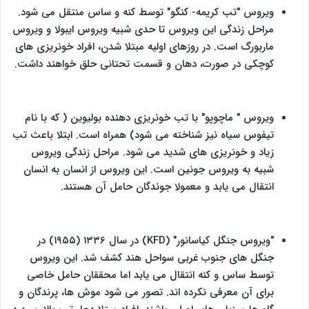
ویروس "تب کریمه- کنگو" توسط کنه و ساس منتقل می شود.
مراحل زندگی این ویروس تا حدی شبیه ویروس ایبولا و ویروس
ماربورگ است. در روزهای اولیه مبتلا شدن، افراد خونریزی های
کوچکی در صورت، دهان و قسمت تحتانی حلق خواهند داشت.
ویروس " ماچوپو" با تب خونریزی دهنده بولیوین ( که با نام
تیفوس سیاه نیز شناخته می شود) همراه است. ابتلا باعث تب
زیاد و خونریزی های شدید می شود. مراحل زندگی ویروس
شبیه به ویروس جونین است. این ویروس از انسان به انسان
انتقال می یابد و معمولا جوندگان حامل آن هستند.
"ویروس جنگل کیاسانور" (
KFD
) در سال ۱۳۳۶ (۱۹۵۵) در
جنگل های جنوب غربی سواحل هند کشف شد. این ویروس
توسط ساس و کنه انتقال می یابد اما محققان حامل خاصی
برای آن معرفی نکرده اند. تصور می شود موش ها، پرندگان و