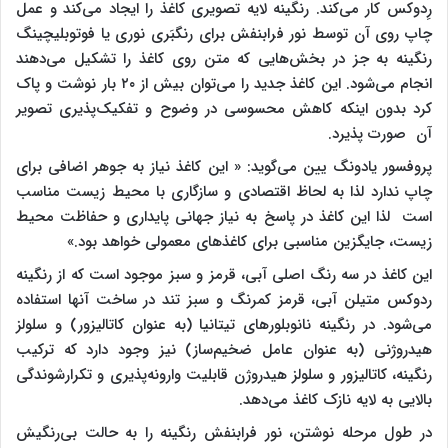
رِدوکس کار می‌کند. رنگینه لایه تصویری کاغذ را ایجاد می‌کند و عمل
چاپ روی آن توسط نور فرابنفش برای رنگبَری نوری یا فوتوبلیچینگ
رنگینه به جز در بخش‌هایی که متن روی کاغذ را تشکیل می‌دهند
انجام می‌شود. این کاغذ جدید را می‌توان بیش از ۲۰ بار نوشت و پاک
کرد بدون اینکه کاهش محسوسی در وضوح و تفکیک‌پذیری تصویر
آن صورت پذیرد.
پروفسور یادونگ یین می‌گوید: « این کاغذ نیاز به جوهر اضافی برای
چاپ ندارد لذا به لحاظ اقتصادی و سازگاری با محیط زیست مناسب
است لذا این کاغذ در پاسخ به نیاز جهانی پایداری و حفاظت محیط
زیست، جایگزین مناسبی برای کاغذهای معمولی خواهد بود.»
این کاغذ در سه رنگ اصلی آبی، قرمز و سبز موجود است که از رنگینه
ردوکس متیلن آبی، قرمز کمرنگ و سبز تند در ساخت آنها استفاده
می‌شود. در رنگینه نانوبلورهای تیتانیا (به عنوان کاتالیزور) و سلولز
هیدروژنی (به عنوان عامل ضخیم‌ساز) نیز وجود دارد که ترکیب
رنگینه، کاتالیزور و سلولز هیدروژن قابلیت وارونه‌پذیری و تکرارشوندگی
بالایی به لایه نازک کاغذ می‌دهد.
در طول مرحله نوشتن، نور فرابنفش رنگینه را به حالت بی‌رنگیش