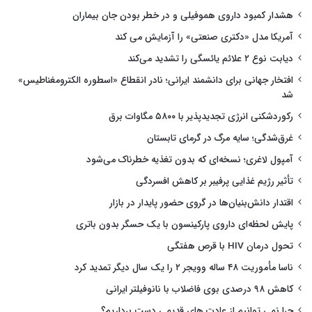
هشدار کمبود داروی هموفیلی و در خطر بودن جان بیماران
آمریکا مدل «دکتری صنعتی» را آزمایش می کند
دیابت نوع ۲ علائم یائسگی را تشدید می‌کند
افتخار جهانی برای دانشمند ایرانی؛ نادر انقطاع «اسطوره الکترومغناطیس»
شد
رکوردشکنی انرژی تجدیدپذیر با ۵۸۰۰ مگاوات برق
غرق‌شدگی؛ سایه مرگ در گرمای تابستان
آمپول لاغری؛ نسخه‌ای که بدون تغذیه خطرناک می‌شود
تأثیر رژیم غذایی پرفیبر بر کاهش افسردگی
اقتدار دانش‌بنیان‌ها در گروی حضور پایدار در بازار
پایش لحظه‌ای داروی پارکینسون با یک حسگر بدون باتری
تحول درمان HIV با قرص هفتگی
ناسا مأموریت ۴۸ ساله وویجر ۲ را یک سال دیگر تمدید کرد
کاهش ۹۸ درصدی بوی فاضلاب با نانوفیلتر ایرانی
چرا نمی توانیم از عادت های قدیمی دست برداریم؟