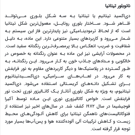
نانوبلور تیتانیا
دی‌اکسید تیتانیم یا تیتانیا بـه سـه شـکل بلـوری مــی‌توانــد
ظــاهر شــود. ســاختار بلوری روتایــل، معمول‌ترین شکل تیتانیا
است که از لحـاظ ترمودینـامیکی نیز پایدارترین فاز این سیستم بـه
شـمار مـی‌رود و کاربردهای بسیار متنوعی دارد. این ماده، بـه دلیـل
شفافیت و ضریب انعکـاس بـالا پرمصـرف‌تـرین رنگدانه سفید است.
در محصولات آرایشی نیز این ماده بـه عنوان رنگدانه به خصوص در
خالکوبی و مـدادهای جـاذب خون به کـار مـی‌رود. ایـن رنگدانـه، بـه
طـور گسـترده در پلاستیک‌ها و دیگر کاربردهای مقاوم به نور فرابفش
به کار می‌رود. در لعــاب‌هــای ســرامیکی، دی‌اکســیدتیتانیوم
بــرای تشـکیل دانـه‌هـای کریسـتالی اسـتفاده می‌شود. دی‌اکسید
تیتانیوم، به ویژه به شکل بلوری آناتـاز یـک کاتـالیزور نوری تحت نور
فرابنفش است. خواص کاتالیزوری نوری ایـن مـاده توسط آکیرا
فوجیشیما در سال ۱۹۷۲ کشف شد. در سال‌های اخیر نیز استفاده از
فتوکاتالیست‌های ناهمگن تیتانیا برای کاهش آلـودگی‌هـای محـیط
زیسـت و کـاهش ترکیبات آلی آلوده‌کننده هوا و پس‌آب‌ها بسیار مورد
توجه قرار گرفته است.