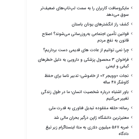
مایکروسافت کاربران را به سمت لپ‌تاپ‌های ضعیف‌تر
سوق می‌دهد
کشف راز انگشترهای یونان باستان
قوانین تأمین اجتماعی به‌روزرسانی می‌شوند؟ اصلاح
قانون به نفع مردم
چرا نمی توانیم از عادت های قدیمی دست برداریم؟
فراخوان ۳ محصول پزشکی و دارویی به دلیل خطرهای
کیفی و ایمنی
نجات «وویجر ۲» از خاموشی؛ تدبیر ناسا برای حفظ
کاوشگر ۴۸ ساله
باور اشتباه درباره شخصیت انسان؛ ما در طول زندگی
تغییر می‌کنیم
رسانه؛ حلقه مفقوده تبدیل فناوری به قدرت ملی
معتبرترین دانشگاه ژاپن درگیر بحران مالی شد
ضربه ۵۶۷ میلیون دلاری به متا؛ اینستاگرام زیر تیغ
دادگاه