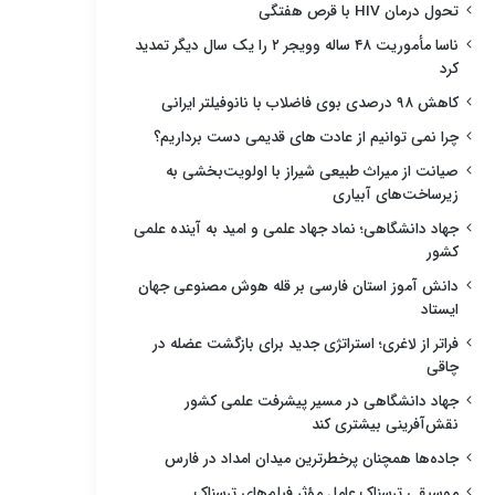
تحول درمان HIV با قرص هفتگی
ناسا مأموریت ۴۸ ساله وویجر ۲ را یک سال دیگر تمدید
کرد
کاهش ۹۸ درصدی بوی فاضلاب با نانوفیلتر ایرانی
چرا نمی توانیم از عادت های قدیمی دست برداریم؟
صیانت از میراث طبیعی شیراز با اولویت‌بخشی به
زیرساخت‌های آبیاری
جهاد دانشگاهی؛ نماد جهاد علمی و امید به آینده علمی
کشور
دانش آموز استان فارسی بر قله هوش مصنوعی جهان
ایستاد
فراتر از لاغری؛ استراتژی جدید برای بازگشت عضله در
چاقی
جهاد دانشگاهی در مسیر پیشرفت علمی کشور
نقش‌آفرینی بیشتری کند
جاده‌ها همچنان پرخطرترین میدان امداد در فارس
موسیقی ترسناک عامل مؤثر فیلم‌های ترسناک