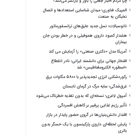
چرا مردم اخبار جعلی را باور و بازنشر می‌کنند؟
المپیک فناوری؛ میدان شناسایی استعدادها و اتصال
نخبگان به صنعت
نانوسیالات؛ نسل جدید عایق‌های ترانسفورماتور
هشدار کمبود داروی هموفیلی و در خطر بودن جان
بیماران
آمریکا مدل «دکتری صنعتی» را آزمایش می کند
افتخار جهانی برای دانشمند ایرانی؛ نادر انقطاع
«اسطوره الکترومغناطیس» شد
رکوردشکنی انرژی تجدیدپذیر با ۵۸۰۰ مگاوات برق
غرق‌شدگی؛ سایه مرگ در گرمای تابستان
آمپول لاغری؛ نسخه‌ای که بدون تغذیه خطرناک می‌شود
تأثیر رژیم غذایی پرفیبر بر کاهش افسردگی
اقتدار دانش‌بنیان‌ها در گروی حضور پایدار در بازار
پایش لحظه‌ای داروی پارکینسون با یک حسگر بدون
باتری