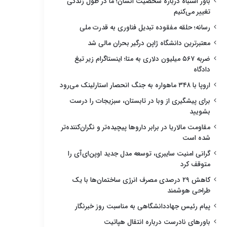
باور اشتباه درباره شخصیت انسان؛ ما در طول زندگی
تغییر می‌کنیم
رسانه؛ حلقه مفقوده تبدیل فناوری به قدرت ملی
معتبرترین دانشگاه ژاپن درگیر بحران مالی شد
ضربه ۵۶۷ میلیون دلاری به متا؛ اینستاگرام زیر تیغ
دادگاه
اروپا با ۳۴۸ ماهواره به جنگ انحصار استارلینک می‌رود
برای پیشگیری از وبا در تابستان، سبزیجات را درست
بشویید
مقاومت مالاریا در برابر داروها پیچیده‌تر و نگران‌کننده‌تر
شده است
گرانی امنیت سایبری، توسعه مدل جدید اوپن‌ای‌آی را
متوقف کرد
کاهش ۲۹ درصدی مصرف انرژی ساختمان‌ها با یک
طراحی هوشمند
پیام رئیس جهاددانشگاهی به مناسبت روز خبرنگار
باورهای نادرست درباره انتقال هپاتیت