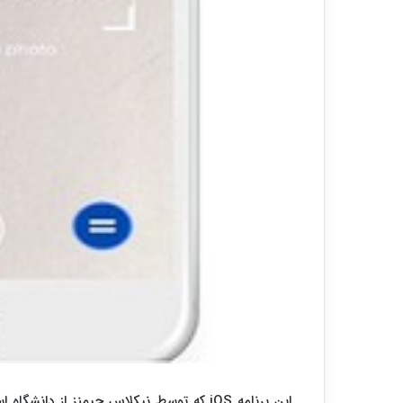
این برنامه iOS که توسط نیکلاس جیمنز از د