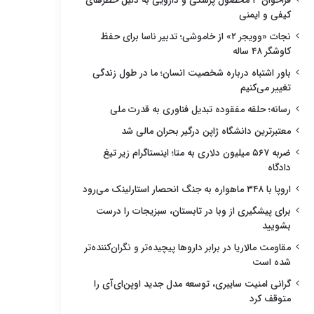
فراخوان ۳ محصول پزشکی و دارویی به دلیل خطرهای
کیفی و ایمنی
نجات «وویجر ۲» از خاموشی؛ تدبیر ناسا برای حفظ
کاوشگر ۴۸ ساله
باور اشتباه درباره شخصیت انسان؛ ما در طول زندگی
تغییر می‌کنیم
رسانه؛ حلقه مفقوده تبدیل فناوری به قدرت ملی
معتبرترین دانشگاه ژاپن درگیر بحران مالی شد
ضربه ۵۶۷ میلیون دلاری به متا؛ اینستاگرام زیر تیغ
دادگاه
اروپا با ۳۴۸ ماهواره به جنگ انحصار استارلینک می‌رود
برای پیشگیری از وبا در تابستان، سبزیجات را درست
بشویید
مقاومت مالاریا در برابر داروها پیچیده‌تر و نگران‌کننده‌تر
شده است
گرانی امنیت سایبری، توسعه مدل جدید اوپن‌ای‌آی را
متوقف کرد