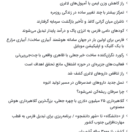
راز کاهش وزن ایمن با آمپول‌های لاغری
تمرکز بیشتر با چند تغییر ساده در زندگی روزمره
ناشران میان گرانی کاغذ و تأخیر بازگشت سرمایه گرفتارند
کودهای دامی فارس به انرژی پاک و درآمد پایدار تبدیل می‌شوند
فارس برای اولین بار در جهان سامانه هوشمند آبیاری ساخت/ آبیاری مزارع
با یک کلیک و اپلیکیشن موبایل
رکورد نگران‌کننده ساخت خبر جعلی با ظاهری واقعی با چت‌جی‌پی‌تی
فعالیت‌های جزیره‌ای در حوزه اشتغال، مانع تحقق اهداف است
راز تناقض داروهای لاغری کشف شد
نسل جدید داروهای ضدسرطان در مسیر تولید انبوه
چرا سرطان ریشه‌کن نمی‌شود؟
کلاهبرداری ۲۵ میلیون دلاری با چهره جعلی، بزرگ‌ترین کلاهبرداری هوش
مصنوعی
از «دانشگاه» تا «شهر دانشجو» / برنامه‌ریزی برای تبدیل فارس به قطب
مهارت‌افزایی جنوب کشور
کشف راز ۳۰۰۰ ساله آشوریان