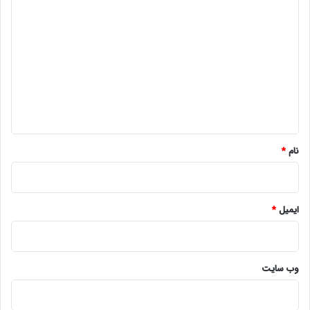
د
ی
د
گ
ا
ه
*
نام
*
ایمیل
*
وب‌ سایت