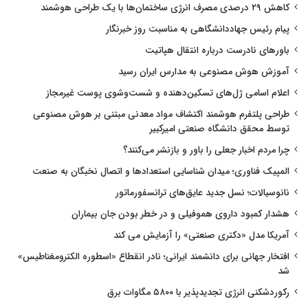
کاهش ۲۹ درصدی مصرف انرژی ساختمان‌ها با یک طراحی هوشمند
پیام رئیس جهاددانشگاهی به مناسبت روز خبرنگار
باورهای نادرست درباره انتقال هپاتیت
آموزش هوش مصنوعی به مدارس ایران رسید
اعلام اسامی ژل‌های تسکین‌دهنده و شست‌وشوی پوست غیرمجاز
طراحی پلتفرم هوشمند اکتشاف مواد معدنی مبتنی بر هوش مصنوعی
توسط محقق دانشگاه صنعتی امیرکبیر
چرا مردم اخبار جعلی را باور و بازنشر می‌کنند؟
المپیک فناوری؛ میدان شناسایی استعدادها و اتصال نخبگان به صنعت
نانوسیالات؛ نسل جدید عایق‌های ترانسفورماتور
هشدار کمبود داروی هموفیلی و در خطر بودن جان بیماران
آمریکا مدل «دکتری صنعتی» را آزمایش می کند
افتخار جهانی برای دانشمند ایرانی؛ نادر انقطاع «اسطوره الکترومغناطیس»
شد
رکوردشکنی انرژی تجدیدپذیر با ۵۸۰۰ مگاوات برق