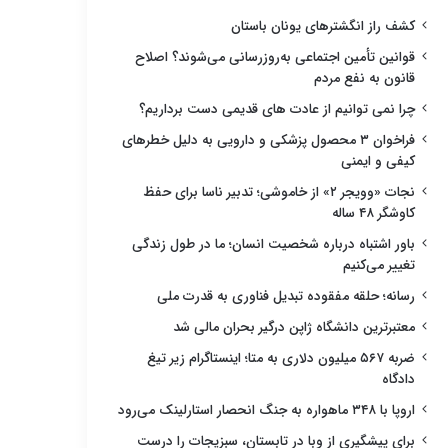
کشف راز انگشترهای یونان باستان
قوانین تأمین اجتماعی به‌روزرسانی می‌شوند؟ اصلاح
قانون به نفع مردم
چرا نمی توانیم از عادت های قدیمی دست برداریم؟
فراخوان ۳ محصول پزشکی و دارویی به دلیل خطرهای
کیفی و ایمنی
نجات «وویجر ۲» از خاموشی؛ تدبیر ناسا برای حفظ
کاوشگر ۴۸ ساله
باور اشتباه درباره شخصیت انسان؛ ما در طول زندگی
تغییر می‌کنیم
رسانه؛ حلقه مفقوده تبدیل فناوری به قدرت ملی
معتبرترین دانشگاه ژاپن درگیر بحران مالی شد
ضربه ۵۶۷ میلیون دلاری به متا؛ اینستاگرام زیر تیغ
دادگاه
اروپا با ۳۴۸ ماهواره به جنگ انحصار استارلینک می‌رود
برای پیشگیری از وبا در تابستان، سبزیجات را درست