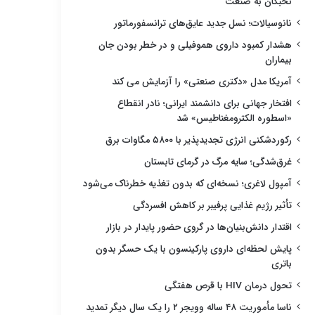
نخبگان به صنعت
نانوسیالات؛ نسل جدید عایق‌های ترانسفورماتور
هشدار کمبود داروی هموفیلی و در خطر بودن جان
بیماران
آمریکا مدل «دکتری صنعتی» را آزمایش می کند
افتخار جهانی برای دانشمند ایرانی؛ نادر انقطاع
«اسطوره الکترومغناطیس» شد
رکوردشکنی انرژی تجدیدپذیر با ۵۸۰۰ مگاوات برق
غرق‌شدگی؛ سایه مرگ در گرمای تابستان
آمپول لاغری؛ نسخه‌ای که بدون تغذیه خطرناک می‌شود
تأثیر رژیم غذایی پرفیبر بر کاهش افسردگی
اقتدار دانش‌بنیان‌ها در گروی حضور پایدار در بازار
پایش لحظه‌ای داروی پارکینسون با یک حسگر بدون
باتری
تحول درمان HIV با قرص هفتگی
ناسا مأموریت ۴۸ ساله وویجر ۲ را یک سال دیگر تمدید