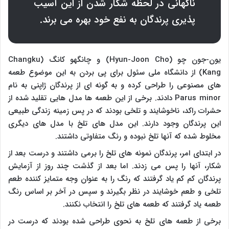
ناگهانی در لحظه شکار شدن از این آسیب
پذیری پرندگان به نفع خود بهره می برند.
یون-جون چو (
Hyun-Joon Cho
) و چانگهو کانگ (
Changku
Kang
) از دانشگاه ملی سئول برای پی بردن به این موضوع طعمه
های مصنوعی را طراحی کرده و به گونه ای از پرندگان ژاپنی به نام
Parus minor
دادند. برخی از این طعمه ها مدل هایی تقلید شده از
حشرات راکد، ناخوشایند و تلخی بودند که در پس زمینه زندگی طبیعی
این پرندگان وجود دارند. این مدل های تلخ با مدل های دیگری
مخلوط شده که آنها تلخ نبوده و رنگ متفاوتی داشتند.
در ابتدای امر، پرندگان نمونه های تلخ را برمی داشتند و درست بعد از
شکار، آنها را پس می زدند. اما بعد از گذشت چند روز از آزمایش
پرندگان کم کم یاد گرفتند که رنگ را به عنوان وجه متمایز کننده طعم
تلخی و طعم خوشایند در نظر بگیرند و سپس در آخر بر اساس رنگ
طعمه یاد گرفتند که طعمه های تلخ را انتخاب نکنند.
برخی از طعمه های تلخ به نحوی طراحی شده بودند که درست در