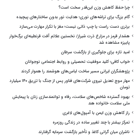
چرا حفظ کاهش وزن این‌قدر سخت است؟
گام بزرگ برای تراشه‌های نوری؛ هدایت نور بدون ساختارهای پیچیده
برتری دست راست یا چپ ذاتی نیست؛ مغز با تکرار مهارت می‌سازد
هشدار قرمز در مزارع ذرت شیراز/ نخستین علائم آفت قرنطینه‌ای برگ‌خوار
پاییزه مشاهده شد
امید تازه برای جلوگیری از بازگشت سرطان
خواب کافی؛ کلید موفقیت تحصیلی و روابط اجتماعی نوجوانان
پژوهشگران ایرانی مسیر ساخت لباس‌های هوشمند را هموار کردند
مهار موج تعدیل نیروی شرکت‌های فناور پس از جنگ با تزریق ۱۴۰ میلیارد
تومان
بهبود گسترده شاخص‌های سلامت، رفاه و توانمندسازی زنان با پیمایش
ملی سلامت خانواده هند
راز کاهش وزن ایمن با آمپول‌های لاغری
تمرکز بیشتر با چند تغییر ساده در زندگی روزمره
ناشران میان گرانی کاغذ و تأخیر بازگشت سرمایه گرفتارند