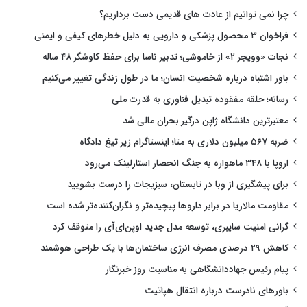
چرا نمی توانیم از عادت های قدیمی دست برداریم؟
فراخوان ۳ محصول پزشکی و دارویی به دلیل خطرهای کیفی و ایمنی
نجات «وویجر ۲» از خاموشی؛ تدبیر ناسا برای حفظ کاوشگر ۴۸ ساله
باور اشتباه درباره شخصیت انسان؛ ما در طول زندگی تغییر می‌کنیم
رسانه؛ حلقه مفقوده تبدیل فناوری به قدرت ملی
معتبرترین دانشگاه ژاپن درگیر بحران مالی شد
ضربه ۵۶۷ میلیون دلاری به متا؛ اینستاگرام زیر تیغ دادگاه
اروپا با ۳۴۸ ماهواره به جنگ انحصار استارلینک می‌رود
برای پیشگیری از وبا در تابستان، سبزیجات را درست بشویید
مقاومت مالاریا در برابر داروها پیچیده‌تر و نگران‌کننده‌تر شده است
گرانی امنیت سایبری، توسعه مدل جدید اوپن‌ای‌آی را متوقف کرد
کاهش ۲۹ درصدی مصرف انرژی ساختمان‌ها با یک طراحی هوشمند
پیام رئیس جهاددانشگاهی به مناسبت روز خبرنگار
باورهای نادرست درباره انتقال هپاتیت