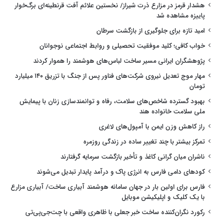
هشدار قرمز در مزارع ذرت شیراز/ نخستین علائم آفت قرنطینه‌ای برگ‌خوار
پاییزه مشاهده شد
امید تازه برای جلوگیری از بازگشت سرطان
خواب کافی؛ کلید موفقیت تحصیلی و روابط اجتماعی نوجوانان
پژوهشگران ایرانی مسیر ساخت لباس‌های هوشمند را هموار کردند
مهار موج تعدیل نیروی شرکت‌های فناور پس از جنگ با تزریق ۱۴۰ میلیارد
تومان
بهبود گسترده شاخص‌های سلامت، رفاه و توانمندسازی زنان با پیمایش
ملی سلامت خانواده هند
راز کاهش وزن ایمن با آمپول‌های لاغری
تمرکز بیشتر با چند تغییر ساده در زندگی روزمره
ناشران میان گرانی کاغذ و تأخیر بازگشت سرمایه گرفتارند
کودهای دامی فارس به انرژی پاک و درآمد پایدار تبدیل می‌شوند
فارس برای اولین بار در جهان سامانه هوشمند آبیاری ساخت/ آبیاری مزارع
با یک کلیک و اپلیکیشن موبایل
رکورد نگران‌کننده ساخت خبر جعلی با ظاهری واقعی با چت‌جی‌پی‌تی