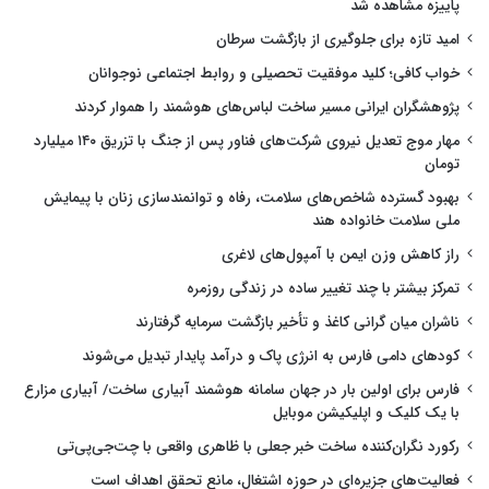
پاییزه مشاهده شد
امید تازه برای جلوگیری از بازگشت سرطان
خواب کافی؛ کلید موفقیت تحصیلی و روابط اجتماعی نوجوانان
پژوهشگران ایرانی مسیر ساخت لباس‌های هوشمند را هموار کردند
مهار موج تعدیل نیروی شرکت‌های فناور پس از جنگ با تزریق ۱۴۰ میلیارد
تومان
بهبود گسترده شاخص‌های سلامت، رفاه و توانمندسازی زنان با پیمایش
ملی سلامت خانواده هند
راز کاهش وزن ایمن با آمپول‌های لاغری
تمرکز بیشتر با چند تغییر ساده در زندگی روزمره
ناشران میان گرانی کاغذ و تأخیر بازگشت سرمایه گرفتارند
کودهای دامی فارس به انرژی پاک و درآمد پایدار تبدیل می‌شوند
فارس برای اولین بار در جهان سامانه هوشمند آبیاری ساخت/ آبیاری مزارع
با یک کلیک و اپلیکیشن موبایل
رکورد نگران‌کننده ساخت خبر جعلی با ظاهری واقعی با چت‌جی‌پی‌تی
فعالیت‌های جزیره‌ای در حوزه اشتغال، مانع تحقق اهداف است