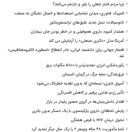
چرا مردم اخبار جعلی را باور و بازنشر می‌کنند؟
المپیک فناوری؛ میدان شناسایی استعدادها و اتصال نخبگان به صنعت
نانوسیالات؛ نسل جدید عایق‌های ترانسفورماتور
هشدار کمبود داروی هموفیلی و در خطر بودن جان بیماران
آمریکا مدل «دکتری صنعتی» را آزمایش می کند
افتخار جهانی برای دانشمند ایرانی؛ نادر انقطاع «اسطوره الکترومغناطیس»
شد
رکوردشکنی انرژی تجدیدپذیر با ۵۸۰۰ مگاوات برق
غرق‌شدگی؛ سایه مرگ در گرمای تابستان
آمپول لاغری؛ نسخه‌ای که بدون تغذیه خطرناک می‌شود
تأثیر رژیم غذایی پرفیبر بر کاهش افسردگی
اقتدار دانش‌بنیان‌ها در گروی حضور پایدار در بازار
پایش لحظه‌ای داروی پارکینسون با یک حسگر بدون باتری
تحول درمان HIV با قرص هفتگی
ناسا مأموریت ۴۸ ساله وویجر ۲ را یک سال دیگر تمدید کرد