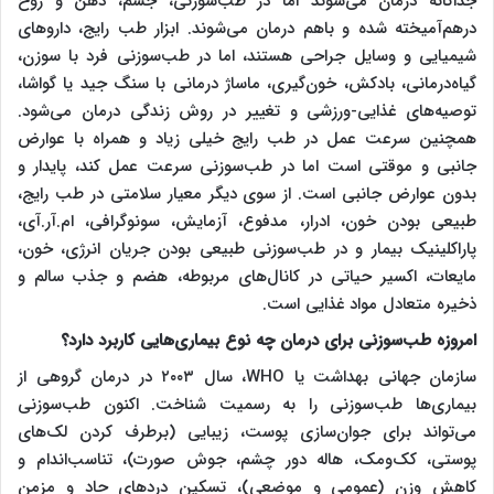
جداگانه درمان می‌شوند اما در طب‌سوزنی، جسم، ذهن و روح
درهم‌آمیخته شده و باهم درمان می‌شوند. ابزار طب رایج، داروهای
شیمیایی و وسایل جراحی هستند، اما در طب‌سوزنی فرد با سوزن،
گیاه‌درمانی، بادکش، خون‌گیری، ماساژ درمانی با سنگ جید یا گواشا،
توصیه‌های غذایی-ورزشی و تغییر در روش زندگی درمان می‌شود.
همچنین سرعت عمل در طب رایج خیلی زیاد و همراه با عوارض
جانبی و موقتی است اما در طب‌سوزنی سرعت عمل کند، پایدار و
بدون عوارض جانبی است. از سوی دیگر معیار سلامتی در طب رایج،
طبیعی بودن خون، ادرار، مدفوع، آزمایش، سونوگرافی، ام.آر.آی،
پاراکلینیک بیمار و در طب‌سوزنی طبیعی بودن جریان انرژی، خون،
مایعات، اکسیر حیاتی در کانال‌های مربوطه، هضم و جذب سالم و
ذخیره متعادل مواد غذایی است.
امروزه طب‌سوزنی برای درمان چه نوع بیماری‌‌هایی کاربرد دارد؟
سازمان جهانی بهداشت یا
WHO
، سال ۲۰۰۳ در درمان گروهی از
بیماری‌ها طب‌سوزنی را به رسمیت شناخت. اکنون طب‌سوزنی
می‌تواند برای جوان‌سازی پوست، زیبایی (برطرف کردن لک‌های
پوستی، کک‌ومک، هاله دور چشم، جوش صورت)، تناسب‌اندام و
کاهش وزن (عمومی و موضعی)، تسکین دردهای حاد و مزمن