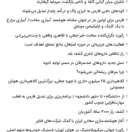
ناشران میان گرانی کاغذ و تأخیر بازگشت سرمایه گرفتارند
کودهای دامی فارس به انرژی پاک و درآمد پایدار تبدیل می‌شوند
فارس برای اولین بار در جهان سامانه هوشمند آبیاری ساخت/ آبیاری مزارع
با یک کلیک و اپلیکیشن موبایل
رکورد نگران‌کننده ساخت خبر جعلی با ظاهری واقعی با چت‌جی‌پی‌تی
فعالیت‌های جزیره‌ای در حوزه اشتغال، مانع تحقق اهداف است
راز تناقض داروهای لاغری کشف شد
نسل جدید داروهای ضدسرطان در مسیر تولید انبوه
چرا سرطان ریشه‌کن نمی‌شود؟
کلاهبرداری ۲۵ میلیون دلاری با چهره جعلی، بزرگ‌ترین کلاهبرداری هوش
مصنوعی
از «دانشگاه» تا «شهر دانشجو» / برنامه‌ریزی برای تبدیل فارس به قطب
مهارت‌افزایی جنوب کشور
کشف راز ۳۰۰۰ ساله آشوریان
آغاز هوشمندسازی معادن ایران با کمک شرکت‌های فناور
رکورد جهانی میکروپلاستیک در هوای تهران؛ لاستیک خودروها متهم اصلی