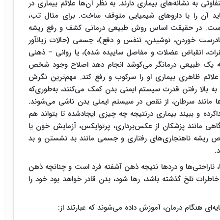
اوتی به نشانه‌های بیماری دارند. به نظر آن‌ها علائم بیماری در
ید آن را با داروهای شیمیایی متوقف ساخت. برای مثال تب،
ی است. در حقیقت اساس روش طبیعی ‌درمانی کشف و رفع ریشه
ادرست خوردن، نوشیدن، تنفس و دفع)، جسمی (حالات زیان‏آور
قرات، انقباض عضلات و مفاصل ساییده شده)، یا روانى – ذهنى
نچه یک طبیعی ‌درمانگر می‌کوشد انجام دهد اصلاح وجود شخص
 علائم ظاهرى بیمارى او را سرکوب و رفع کند
.
مهم‌ترین نگرش
به بالا رفتن قدرت سیستم ایمنی بدن کمک می‌کنند، به‌طوری‌که
ها مانند سرطان، از نقص در سیستم ایمنی بدن ناشی می‌شوند.
اکرده و ببیند بیماری درنتیجه چه چیزی ایجادشده تا بتواند هم
 گاهی مانند پزشکان از عکس‌برداری، پرتوایکس، آزمایش خون یا
خاص ریشه ناهنجاری‌های رفتاری و جسمی مانند بد نشستن و بد
.
ا، ناراحتی‌ها و دردها نتیجه ذهن آشفته فرد است و چنانچه ذهن
خاطرات تلخ گذشته باشد، رها شود، بدن قادر خواهد بود خود را
ه‌ای هنگام درمان، آموزش داده می‌شوند که عبارتند از: