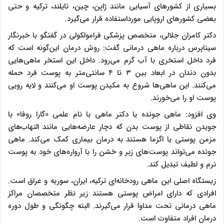
بسیاری از کشورهای آسیایی مانند ژاپن، چین، تایلند، ترکیه و حتی
بعضی کشورهای اروپایی مورداستفاده قرار می‌گیرد.
دکتر کامران جلالی، متخصص پزشکی فرامولکولی در گفتگو با خبرنگار
سیناپرس درباره ماهی درمانی گفت: روش درمان این‌گونه است که
فرد داخل استخری با آب گرم می‌رود. داخل این استخر ماهی‌هایی
بدون دندان در ابعاد بین ۳ تا ۴ سانتی‌متر به پوست فرد حمله
می‌کنند. این ماهی‌ها شروع به مکیدن پوست او می‌کنند و لایه رویی
پوست او را می‌خورند
.
وی افزود: ماهی جونده یا دکتر ماهی با نام علمی «گارا روفا» با
جویدن نقاطی از پوست بدن که دچار عارضه‌هایی مانند التهاب‌های
مزمن پوستی یا اگزما هستند به درمان بیماری کمک می‌کند
.
ماهی
جونده می‌تواند پوست‌های زبر و خشن را با آرواره‌های خود به پوست
نرم و لطیف تبدیل کند
.
زیستگاه اصلی این ماهی رودخانه‌ای ترکیه، ایران، سوریه و عراق است.
افرادی که دارای امراض پوستی هستند زیر نظر متخصصان مراکز
ماهی درمانی تحت مداوا قرار می‌گیرند. البته چگونگی و طول دوره
درمان افراد متفاوت است
.