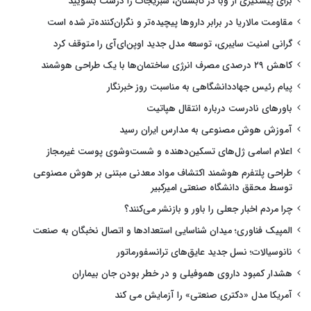
برای پیشگیری از وبا در تابستان، سبزیجات را درست بشویید
مقاومت مالاریا در برابر داروها پیچیده‌تر و نگران‌کننده‌تر شده است
گرانی امنیت سایبری، توسعه مدل جدید اوپن‌ای‌آی را متوقف کرد
کاهش ۲۹ درصدی مصرف انرژی ساختمان‌ها با یک طراحی هوشمند
پیام رئیس جهاددانشگاهی به مناسبت روز خبرنگار
باورهای نادرست درباره انتقال هپاتیت
آموزش هوش مصنوعی به مدارس ایران رسید
اعلام اسامی ژل‌های تسکین‌دهنده و شست‌وشوی پوست غیرمجاز
طراحی پلتفرم هوشمند اکتشاف مواد معدنی مبتنی بر هوش مصنوعی
توسط محقق دانشگاه صنعتی امیرکبیر
چرا مردم اخبار جعلی را باور و بازنشر می‌کنند؟
المپیک فناوری؛ میدان شناسایی استعدادها و اتصال نخبگان به صنعت
نانوسیالات؛ نسل جدید عایق‌های ترانسفورماتور
هشدار کمبود داروی هموفیلی و در خطر بودن جان بیماران
آمریکا مدل «دکتری صنعتی» را آزمایش می کند