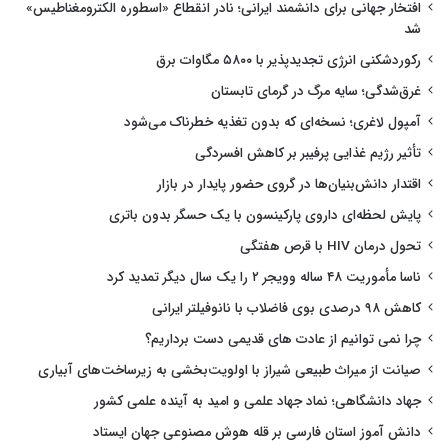
افتخار جهانی برای دانشمند ایرانی؛ نادر انقطاع «اسطوره الکترومغناطیس»
شد
رکوردشکنی انرژی تجدیدپذیر با ۵۸۰۰ مگاوات برق
غرق‌شدگی؛ سایه مرگ در گرمای تابستان
آمپول لاغری؛ نسخه‌ای که بدون تغذیه خطرناک می‌شود
تأثیر رژیم غذایی پرفیبر بر کاهش افسردگی
اقتدار دانش‌بنیان‌ها در گروی حضور پایدار در بازار
پایش لحظه‌ای داروی پارکینسون با یک حسگر بدون باتری
تحول درمان HIV با قرص هفتگی
ناسا مأموریت ۴۸ ساله وویجر ۲ را یک سال دیگر تمدید کرد
کاهش ۹۸ درصدی بوی فاضلاب با نانوفیلتر ایرانی
چرا نمی توانیم از عادت های قدیمی دست برداریم؟
صیانت از میراث طبیعی شیراز با اولویت‌بخشی به زیرساخت‌های آبیاری
جهاد دانشگاهی؛ نماد جهاد علمی و امید به آینده علمی کشور
دانش آموز استان فارسی بر قله هوش مصنوعی جهان ایستاد