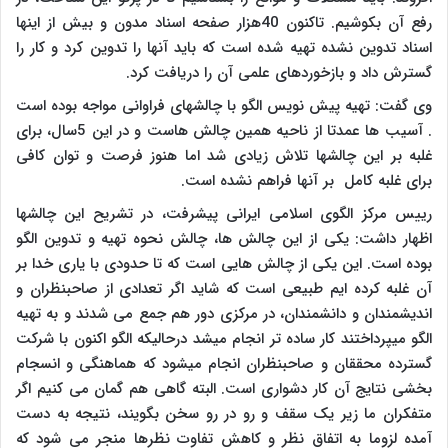
رفع آن بکوشیم. تاکنون 40هزار صفحه اسناد مدون و بیش از اینها
اسناد تدوین نشده تهیه شده است که باید آنها را تدوین کرد و کار را
گسترش داد و بازخوردهای علمی آن را دریافت کرد.
وی گفت: تهیه پیش نویس الگو با چالشهای فراوانی مواجه بوده است
. آسیب ها عمدتا از ناحیه همین چالش هاست و در این 5سال، برای
غلبه بر این چالشها تلاش زیادی شد اما هنوز فرصت و توان کافی
برای غلبه کامل بر آنها فراهم نشده است.
رییس مرکز الگوی اسلامی ایرانی پیشرفت، در تشریح این چالشها
اظهار داشت: یکی از این چالش ها، چالش نحوه تهیه و تدوین الگو
بوده است. این یکی از چالش هایی است که تا حدودی با یاری خدا بر
آن غلبه کرده ایم طبیعی است که شاید اگر تعدادی از صاحبنظران و
اندیشمندان و دانشمندان، در مرکزی دور هم جمع می شدند و به تهیه
الگو میپرداختند کار ساده تر انجام میشد درحالیکه الگو اکنون با شرکت
گسترده محققان و صاحبنظران انجام میشود که هماهنگی و انسجام
بخشی نتایج آن کار دشواری است. البته گاهی هم گمان می کنیم اگر
متفکران ما زیر یک سقف و رو در رو سخن بگویند، نتیجه به دست
آمده لزوما به اتفاق نظر و کاهش تفاوت نظرها منجر می شود که