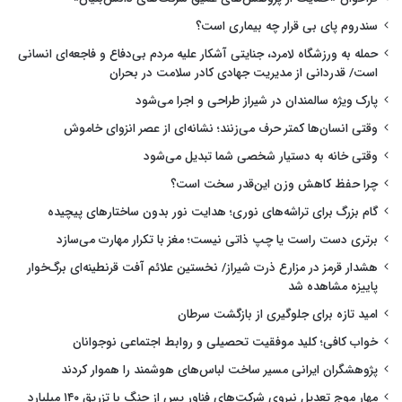
سندروم پای بی قرار چه بیماری است؟
حمله به ورزشگاه لامرد، جنایتی آشکار علیه مردم بی‌دفاع و فاجعه‌ای انسانی
است/ قدردانی از مدیریت جهادی کادر سلامت در بحران
پارک ویژه سالمندان در شیراز طراحی و اجرا می‌شود
وقتی انسان‌ها کمتر حرف می‌زنند؛ نشانه‌ای از عصر انزوای خاموش
وقتی خانه به دستیار شخصی شما تبدیل می‌شود
چرا حفظ کاهش وزن این‌قدر سخت است؟
گام بزرگ برای تراشه‌های نوری؛ هدایت نور بدون ساختارهای پیچیده
برتری دست راست یا چپ ذاتی نیست؛ مغز با تکرار مهارت می‌سازد
هشدار قرمز در مزارع ذرت شیراز/ نخستین علائم آفت قرنطینه‌ای برگ‌خوار
پاییزه مشاهده شد
امید تازه برای جلوگیری از بازگشت سرطان
خواب کافی؛ کلید موفقیت تحصیلی و روابط اجتماعی نوجوانان
پژوهشگران ایرانی مسیر ساخت لباس‌های هوشمند را هموار کردند
مهار موج تعدیل نیروی شرکت‌های فناور پس از جنگ با تزریق ۱۴۰ میلیارد