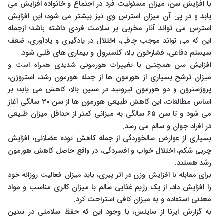
با افزایش سن، میزان مسئولیت فرد در اجتماع و خانواده افزایش می
یابد و در پی آن میزان استرس وی نیز بیشتر می شود؛ این افزایش
استرس می تواند آثار مخربی بر سلامت فردی داشته باشد؛ ازجمله
این که می تواند موجب چاقی، اختلال در یادگیری و یادآوری، ضعف
سیستم دفاعی، فشارخون بالا، کلسترول و بیماری های قلبی شود.
افزایش سن همچنین با تغییرات هورمونی شدیدی همراه است و
میزان ترشح بسیاری از هورمون ها از جمله هورمون رشد، استروژن،
پروژسترون و دو هورمون تیروئید در سنین بالا، کاهش می یابد؛ بر
اساس مطالعات، این کاهش طبیعی هورمون ها از سن ۳۰ سالگی آغاز
می شود و تا سن ۶۵ سالگی به میزانی کمتر از حداقل میزان طبیعی
در افراد جوان و سالم می رسد.
بسیاری از عوارض سالخوردگی از جمله کاهش توده عضلانی، افزایش
چربی شکم، اختلال خواب و افسردگی، در واقع حاصل کاهش هورمون
رشد هستند.
برای مقابله با افزایش وزن در اثر پیری، باید میزان فعالیت روزانه خود
را افزایش داد، از یک رژیم غذایی سالم با میزان کالری مناسب و مواد
معدنی استفاده و به میزان کافی استراحت کرد.
به گزارش ایرنا از ساینس، با وجود این که حفظ سلامتی در سنین