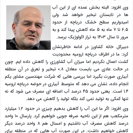
وی افزود: البته بخش عمده ای از این آب
ها در تابستان تبخیر خواهد شد ولی
امیدواریم سطح خشک دریاچه از حدود
۶.۵ تا ۷ ماه به ۵ ماه کاهش پیدا کند و به
مرور تا سال ۱۴۰۳ به تراز اکولوژیک برسد.
دبیرکل خانه کشاورز در ادامه خاطرنشان
کرد: ما در اطراف دریاچه ارومیه محدودیت
کشت اعمال نکردیم اما میزان آب کشاورزی را کاهش داده ایم. چون
در حالت عادی می بایست معادل ۰.۸ تبخیر و تعرق در آن منطقه
آبیاری صورت بگیرد اما بررسی هایی که شرکت مهندسین مشاور یکم
انجام داده، نشان می دهد که متوسط آبیاری در حوضه دریاچه ارومیه
۱.۴ است. یعنی حدود ۴۵ درصد آب اضافه ای مصرف می شود که نه
تنها کمکی به تولید نمی کند بلکه تولید را کاهش می دهد.
وی افزود: اگر ما این آب را کاهش بدهیم چیزی در حدود ۱.۲ میلیارد
مترمکعب هم از این ناحیه صرفه جویی خواهیم کرد. پارسال ۱۰ واحد
درصد کاهش مصرف آب داشتیم و امسال هم ۸ واحد درصد دیگر
کاهش خواهیم داشت. در این صورت آب هایی که در منطقه برای