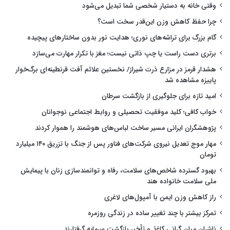
وقتی خانه به دستیار شخصی شما تبدیل می‌شود
چرا حفظ کاهش وزن این‌قدر سخت است؟
گام بزرگ برای تراشه‌های نوری؛ هدایت نور بدون ساختارهای پیچیده
برتری دست راست یا چپ ذاتی نیست؛ مغز با تکرار مهارت می‌سازد
هشدار قرمز در مزارع ذرت شیراز/ نخستین علائم آفت قرنطینه‌ای برگ‌خوار
پاییزه مشاهده شد
امید تازه برای جلوگیری از بازگشت سرطان
خواب کافی؛ کلید موفقیت تحصیلی و روابط اجتماعی نوجوانان
پژوهشگران ایرانی مسیر ساخت لباس‌های هوشمند را هموار کردند
مهار موج تعدیل نیروی شرکت‌های فناور پس از جنگ با تزریق ۱۴۰ میلیارد
تومان
بهبود گسترده شاخص‌های سلامت، رفاه و توانمندسازی زنان با پیمایش
ملی سلامت خانواده هند
راز کاهش وزن ایمن با آمپول‌های لاغری
تمرکز بیشتر با چند تغییر ساده در زندگی روزمره
ناشران میان گرانی کاغذ و تأخیر بازگشت سرمایه گرفتارند