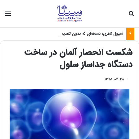
جستجو برای
منو
آمپول لاغری؛ نسخه‌ای که بدون تغذیه خطرناک می‌شود
شکست انحصار آلمان در ساخت
دستگاه جداساز سلول
۱۳۹۵-۰۲-۲۸