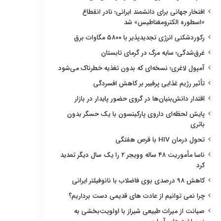
افتخار جهانی برای دانشمند ایرانی؛ نادر انقطاع
«اسطوره الکترومغناطیس» شد
رکوردشکنی انرژی تجدیدپذیر با ۵۸۰۰ مگاوات برق
غرق‌شدگی؛ سایه مرگ در گرمای تابستان
آمپول لاغری؛ نسخه‌ای که بدون تغذیه خطرناک می‌شود
تأثیر رژیم غذایی پرفیبر بر کاهش افسردگی
اقتدار دانش‌بنیان‌ها در گروی حضور پایدار در بازار
پایش لحظه‌ای داروی پارکینسون با یک حسگر بدون
باتری
تحول درمان HIV با قرص هفتگی
ناسا مأموریت ۴۸ ساله وویجر ۲ را یک سال دیگر تمدید
کرد
کاهش ۹۸ درصدی بوی فاضلاب با نانوفیلتر ایرانی
چرا نمی توانیم از عادت های قدیمی دست برداریم؟
صیانت از میراث طبیعی شیراز با اولویت‌بخشی به