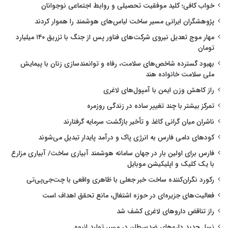
خواب کافی؛ کلید موفقیت تحصیلی و روابط اجتماعی نوجوانان
پژوهشگران ایرانی مسیر ساخت لباس‌های هوشمند را هموار کردند
مهار موج تعدیل نیروی شرکت‌های فناور پس از جنگ با تزریق ۱۴۰ میلیارد
تومان
بهبود گسترده شاخص‌های سلامت، رفاه و توانمندسازی زنان با پیمایش
ملی سلامت خانواده هند
راز کاهش وزن ایمن با آمپول‌های لاغری
تمرکز بیشتر با چند تغییر ساده در زندگی روزمره
ناشران میان گرانی کاغذ و تأخیر بازگشت سرمایه گرفتارند
کودهای دامی فارس به انرژی پاک و درآمد پایدار تبدیل می‌شوند
فارس برای اولین بار در جهان سامانه هوشمند آبیاری ساخت/ آبیاری مزارع
با یک کلیک و اپلیکیشن موبایل
رکورد نگران‌کننده ساخت خبر جعلی با ظاهری واقعی با چت‌جی‌پی‌تی
فعالیت‌های جزیره‌ای در حوزه اشتغال، مانع تحقق اهداف است
راز تناقض داروهای لاغری کشف شد
نسل جدید داروهای ضدسرطان در مسیر تولید انبوه