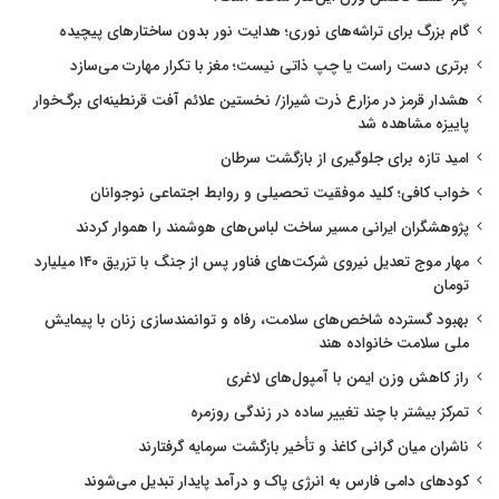
گام بزرگ برای تراشه‌های نوری؛ هدایت نور بدون ساختارهای پیچیده
برتری دست راست یا چپ ذاتی نیست؛ مغز با تکرار مهارت می‌سازد
هشدار قرمز در مزارع ذرت شیراز/ نخستین علائم آفت قرنطینه‌ای برگ‌خوار
پاییزه مشاهده شد
امید تازه برای جلوگیری از بازگشت سرطان
خواب کافی؛ کلید موفقیت تحصیلی و روابط اجتماعی نوجوانان
پژوهشگران ایرانی مسیر ساخت لباس‌های هوشمند را هموار کردند
مهار موج تعدیل نیروی شرکت‌های فناور پس از جنگ با تزریق ۱۴۰ میلیارد
تومان
بهبود گسترده شاخص‌های سلامت، رفاه و توانمندسازی زنان با پیمایش
ملی سلامت خانواده هند
راز کاهش وزن ایمن با آمپول‌های لاغری
تمرکز بیشتر با چند تغییر ساده در زندگی روزمره
ناشران میان گرانی کاغذ و تأخیر بازگشت سرمایه گرفتارند
کودهای دامی فارس به انرژی پاک و درآمد پایدار تبدیل می‌شوند