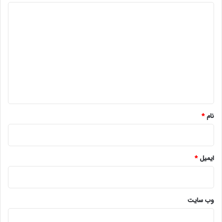
د
ی
د
گ
ا
ه
*
نام
*
ایمیل
*
وب‌ سایت