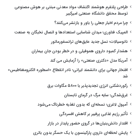
طراحی پلتفرم هوشمند اکتشاف مواد معدنی مبتنی بر هوش مصنوعی
توسط محقق دانشگاه صنعتی امیرکبیر
چرا مردم اخبار جعلی را باور و بازنشر می‌کنند؟
المپیک فناوری؛ میدان شناسایی استعدادها و اتصال نخبگان به صنعت
نانوسیالات؛ نسل جدید عایق‌های ترانسفورماتور
هشدار کمبود داروی هموفیلی و در خطر بودن جان بیماران
آمریکا مدل «دکتری صنعتی» را آزمایش می کند
افتخار جهانی برای دانشمند ایرانی؛ نادر انقطاع «اسطوره الکترومغناطیس»
شد
رکوردشکنی انرژی تجدیدپذیر با ۵۸۰۰ مگاوات برق
غرق‌شدگی؛ سایه مرگ در گرمای تابستان
آمپول لاغری؛ نسخه‌ای که بدون تغذیه خطرناک می‌شود
تأثیر رژیم غذایی پرفیبر بر کاهش افسردگی
اقتدار دانش‌بنیان‌ها در گروی حضور پایدار در بازار
پایش لحظه‌ای داروی پارکینسون با یک حسگر بدون باتری