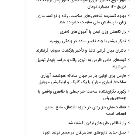
مهار موج تعدیل نیروی شرکت‌های فناور پس از جنگ با
تزریق ۱۴۰ میلیارد تومان
بهبود گسترده شاخص‌های سلامت، رفاه و توانمندسازی
زنان با پیمایش ملی سلامت خانواده هند
راز کاهش وزن ایمن با آمپول‌های لاغری
تمرکز بیشتر با چند تغییر ساده در زندگی روزمره
ناشران میان گرانی کاغذ و تأخیر بازگشت سرمایه گرفتارند
کودهای دامی فارس به انرژی پاک و درآمد پایدار تبدیل
می‌شوند
فارس برای اولین بار در جهان سامانه هوشمند آبیاری
ساخت/ آبیاری مزارع با یک کلیک و اپلیکیشن موبایل
رکورد نگران‌کننده ساخت خبر جعلی با ظاهری واقعی با
چت‌جی‌پی‌تی
فعالیت‌های جزیره‌ای در حوزه اشتغال، مانع تحقق
اهداف است
راز تناقض داروهای لاغری کشف شد
نسل جدید داروهای ضدسرطان در مسیر تولید انبوه