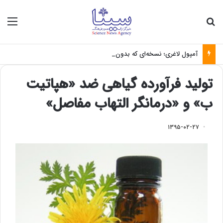
جستجو برای
منو
آمپول لاغری؛ نسخه‌ای که بدون تغذیه خطرناک می‌شود
تولید فرآورده گیاهی ضد «هپاتیت
ب» و «درمانگر التهاب مفاصل»
۱۳۹۵-۰۲-۲۷