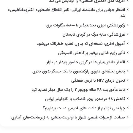
آمریکا مدل «دکتری صنعتی» را آزمایش می کند
افتخار جهانی برای دانشمند ایرانی؛ نادر انقطاع «اسطوره الکترومغناطیس»
شد
رکوردشکنی انرژی تجدیدپذیر با ۵۸۰۰ مگاوات برق
غرق‌شدگی؛ سایه مرگ در گرمای تابستان
آمپول لاغری؛ نسخه‌ای که بدون تغذیه خطرناک می‌شود
تأثیر رژیم غذایی پرفیبر بر کاهش افسردگی
اقتدار دانش‌بنیان‌ها در گروی حضور پایدار در بازار
پایش لحظه‌ای داروی پارکینسون با یک حسگر بدون باتری
تحول درمان HIV با قرص هفتگی
ناسا مأموریت ۴۸ ساله وویجر ۲ را یک سال دیگر تمدید کرد
کاهش ۹۸ درصدی بوی فاضلاب با نانوفیلتر ایرانی
چرا نمی توانیم از عادت های قدیمی دست برداریم؟
صیانت از میراث طبیعی شیراز با اولویت‌بخشی به زیرساخت‌های آبیاری