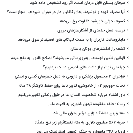
سرطان پستان قابل درمان است، اگر زود تشخیص داده شود
آیا مصرف قهوه و نوشیدنی‌های کافئین دار در دوران شیردهی مجاز است؟
کسوف جزئی خورشید ۱۲ اوت رخ می‌دهد
توسعه نسل جدیدی از آشکارسازهای نوری
مایکروسافت کاربران را به سمت لپ‌تاپ‌های ضعیف‌تر سوق می‌دهد
کشف راز انگشترهای یونان باستان
قوانین تأمین اجتماعی به‌روزرسانی می‌شوند؟ اصلاح قانون به نفع مردم
چرا نمی توانیم از عادت های قدیمی دست برداریم؟
فراخوان ۳ محصول پزشکی و دارویی به دلیل خطرهای کیفی و ایمنی
نجات «وویجر ۲» از خاموشی؛ تدبیر ناسا برای حفظ کاوشگر ۴۸ ساله
باور اشتباه درباره شخصیت انسان؛ ما در طول زندگی تغییر می‌کنیم
رسانه؛ حلقه مفقوده تبدیل فناوری به قدرت ملی
معتبرترین دانشگاه ژاپن درگیر بحران مالی شد
ضربه ۵۶۷ میلیون دلاری به متا؛ اینستاگرام زیر تیغ دادگاه
اروپا با ۳۴۸ ماهواره به جنگ انحصار استارلینک می‌رود